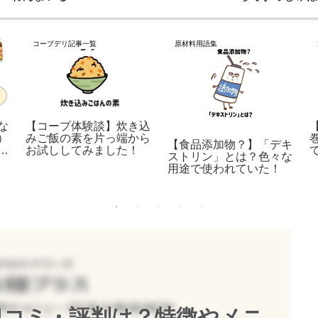
コープデリ記事一覧
原材料用語集
な
【コープ体験談】炊き込
）
みご飯の素を片っ端から
【食品添加物？】「デキ
し
お試ししてみました！
ストリン」とは？色々な
用途で使われていた！
口コミ・評判は？特徴やメニ