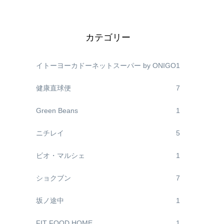
カテゴリー
イトーヨーカドーネットスーパー by ONIGO
1
健康直球便
7
Green Beans
1
ニチレイ
5
ビオ・マルシェ
1
ショクブン
7
坂ノ途中
1
FIT FOOD HOME
1