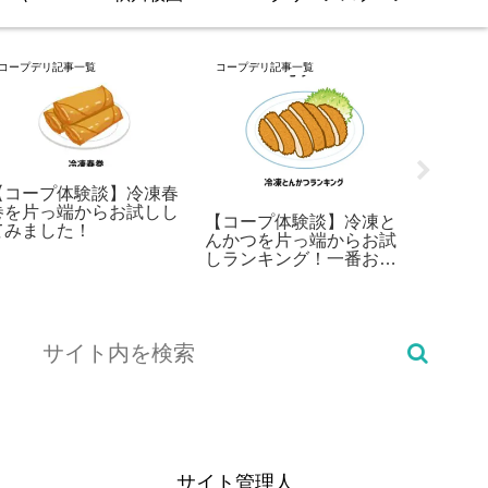
コープデリ記事一覧
コープデリ記事一覧
コープデリ
【コープ体験談】冷凍春
巻を片っ端からお試しし
【コープ体験談】冷凍と
【コー
てみました！
んかつを片っ端からお試
粉・と
しランキング！一番おい
比較！
しいのはどれ？
のが魅
サイト管理人