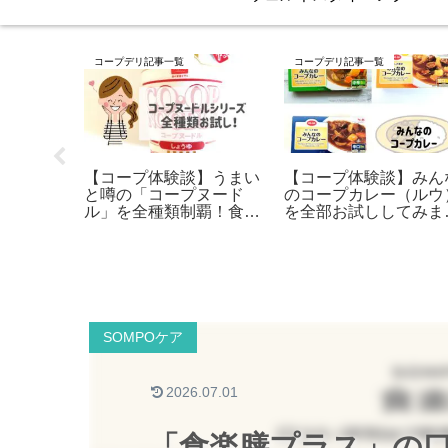
コープデリ記事一覧
コープデリ記事一覧
】とうふ
【コープ体験談】うまい
【コープ体験談】みん
類を片っ
と噂の「コープヌード
のコープカレー（ルウ
てみまし
ル」を全種類制覇！食べ
を全部お試ししてみま
て分かった日清のすごさ
た！
SOMPOケア
2026.07.01
「食楽膳プラス」の