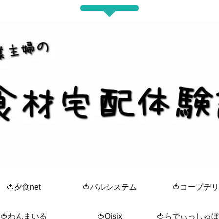
🍅夕食net
🍅パルシステム
🍅コープデリ
🍅わんまいる
🍅Oisix
🍅らでぃっしゅ