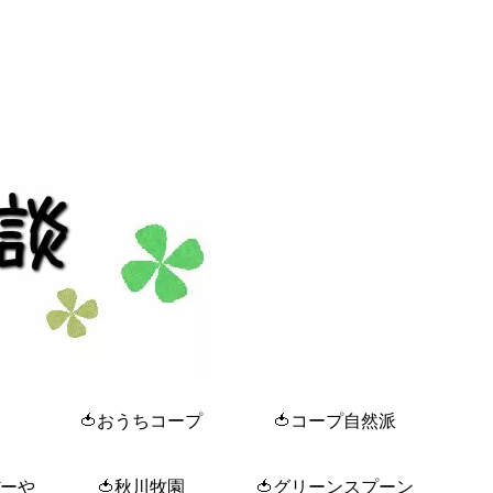
🍅おうちコープ
🍅コープ自然派
ぼーや
🍅秋川牧園
🍅グリーンスプーン