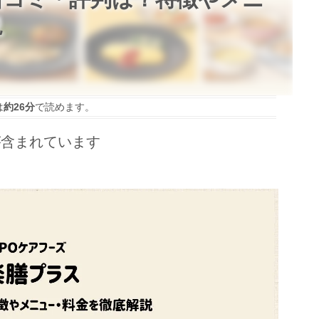
説
は
約26分
で読めます。
が含まれています