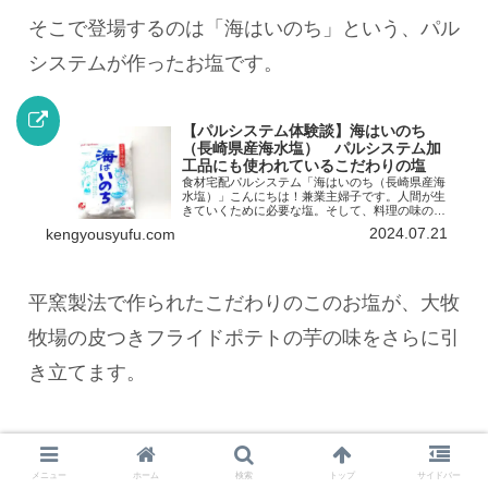
そこで登場するのは「海はいのち」という、パル
システムが作ったお塩です。
【パルシステム体験談】海はいのち
（長崎県産海水塩） パルシステム加
工品にも使われているこだわりの塩
食材宅配パルシステム「海はいのち（長崎県産海
水塩）」こんにちは！兼業主婦子です。人間が生
きていくために必要な塩。そして、料理の味の決
め手になる塩。美味しい塩というのは、どうやら
2024.07.21
kengyousyufu.com
直接口に入れてもおいしいらしいのですが、残念
ながら私はまだ、そん...
平窯製法で作られたこだわりのこのお塩が、大牧
牧場の皮つきフライドポテトの芋の味をさらに引
き立てます。
メニュー
ホーム
検索
トップ
サイドバー