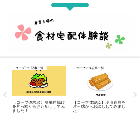
原材料用語集
コープデリ記事一覧
春巻を
みまし
【食品添加物？】発酵調味液
【コープ体験談】洗濯洗剤＆
（料）とは？発酵させた調味
柔軟剤にも困らない！種類も
料の総称
豊富でビックリ！