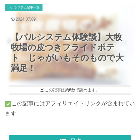
パルシステム記事一覧
2024.07.09
【パルシステム体験談】大牧
牧場の皮つきフライドポテ
ト じゃがいもそのもので大
満足！
この記事は
約6分
で読めます。
この記事にはアフィリエイトリンクが含まれてい
ます