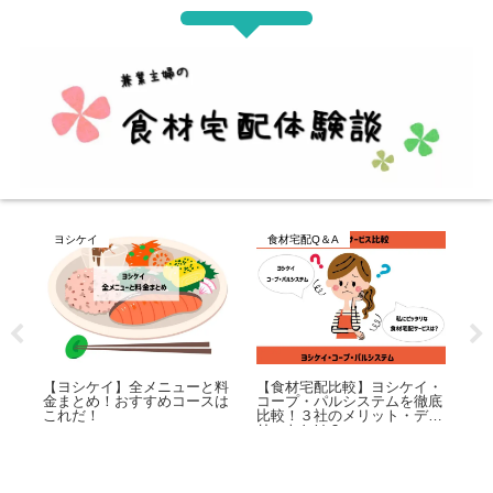
コープデリ記事一覧
コープデリ記事一覧
シケイ・
【コープ体験談】コープ牛乳
【コープ体験談】洗濯洗剤＆
ムを徹底
の魅力を徹底解剖！「北海道
柔軟剤にも困らない！種類も
ト・デメ
十勝牛乳」との比較でわかる
豊富でビックリ！
選び方と活用術