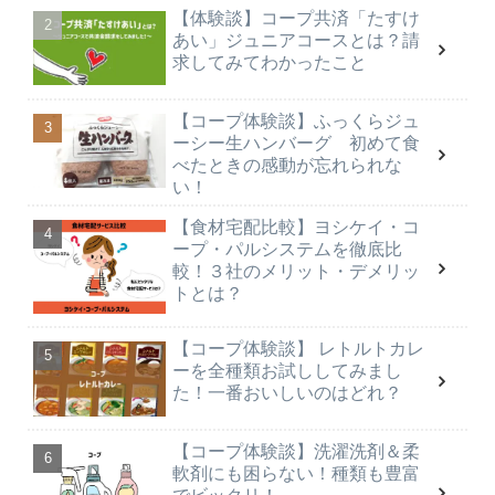
【体験談】コープ共済「たすけ
あい」ジュニアコースとは？請
求してみてわかったこと
【コープ体験談】ふっくらジュ
ーシー生ハンバーグ 初めて食
べたときの感動が忘れられな
い！
【食材宅配比較】ヨシケイ・コ
ープ・パルシステムを徹底比
較！３社のメリット・デメリッ
トとは？
【コープ体験談】 レトルトカレ
ーを全種類お試ししてみまし
た！一番おいしいのはどれ？
【コープ体験談】洗濯洗剤＆柔
軟剤にも困らない！種類も豊富