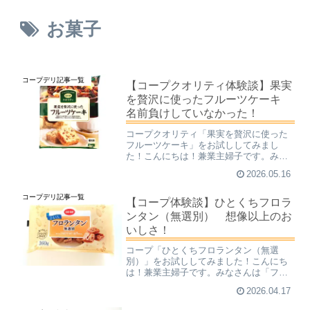
お菓子
コープデリ記事一覧
【コープクオリティ体験談】果実
を贅沢に使ったフルーツケーキ
名前負けしていなかった！
コープクオリティ「果実を贅沢に使った
フルーツケーキ」をお試ししてみまし
た！こんにちは！兼業主婦子です。みな
さんはフルーツケーキ、お好きですか？
2026.05.16
フルーツケーキとは、ドライフルーツ
（ラム酒やブランデーに漬けたものが多
コープデリ記事一覧
い）やナッツを生地に混ぜ込ん...
【コープ体験談】ひとくちフロラ
ンタン（無選別） 想像以上のお
いしさ！
コープ「ひとくちフロランタン（無選
別）」をお試ししてみました！こんにち
は！兼業主婦子です。みなさんは「フロ
ランタン」というお菓子をご存じです
2026.04.17
か？【フロランタンとは】クッキー生地
にキャラメルでコーティングしたアーモ