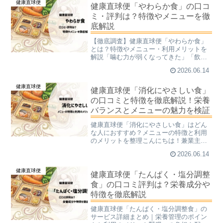
健康直球便
のを準備したい」という願い...
健康直球便「やわらか食」の口コ
ミ・評判は？特徴やメニューを徹
底解説
【徹底調査】健康直球便「やわらか食」
とは？特徴やメニュー・利用メリットを
解説「噛む力が弱くなってきた」「飲み
込みがスムーズにいかず、食事を楽しめ
2026.06.14
ていないようだ」。そうした親やパート
ナーの変化に気づいたとき、どのような
健康直球便
サポートができるのか悩ま...
健康直球便「消化にやさしい食」
の口コミと特徴を徹底解説！栄養
バランスとメニューの魅力を検証
健康直球便「消化にやさしい食」はどん
な人におすすめ？メニューの特徴と利用
のメリットを整理こんにちは！兼業主婦
子です。日々の食事で、胃腸への負担が
2026.06.14
気になったり、消化に良いものを食べた
いけれど準備が大変、と思っていらっし
健康直球便
ゃいますか？そんな悩みを...
健康直球便「たんぱく・塩分調整
食」の口コミ評判は？栄養成分や
特徴を徹底解説
健康直球便「たんぱく・塩分調整食」の
サービス詳細まとめ｜栄養管理のポイン