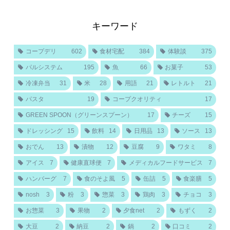
キーワード
コープデリ
602
食材宅配
384
体験談
375
パルシステム
195
魚
66
お菓子
53
冷凍弁当
31
米
28
用語
21
レトルト
21
パスタ
19
コープクオリティ
17
GREEN SPOON（グリーンスプーン）
17
チーズ
15
ドレッシング
15
飲料
14
日用品
13
ソース
13
おでん
13
漬物
12
豆腐
9
ワタミ
8
アイス
7
健康直球便
7
メディカルフードサービス
7
ハンバーグ
7
食のそよ風
5
缶詰
5
食楽膳
5
nosh
3
粉
3
惣菜
3
鶏肉
3
チョコ
3
お惣菜
3
果物
2
夕食net
2
もずく
2
大豆
2
納豆
2
鍋
2
口コミ
2