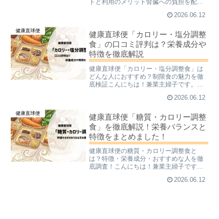
トと利用のメリット腎臓への負担を配慮
した食事管理は、日々の献立作成や栄養
2026.06.12
計算が必要となり、大きな負担になりが
ちです。そんな時、手軽に栄養バランス
健康直球便
の整った食事を取り入れら...
健康直球便「カロリー・塩分調整
食」の口コミ評判は？栄養成分や
特徴を徹底解説
健康直球便「カロリー・塩分調整食」は
どんな人におすすめ？制限食の魅力を徹
底検証こんにちは！兼業主婦子です。毎
日の食事管理が必要な方にとって、カロ
2026.06.12
リーや塩分を計算しながら献立を考える
のは大きな負担ですよね。特に制限が必
健康直球便
要な場合、栄養バランスを...
健康直球便「糖質・カロリー調整
食」を徹底解説！栄養バランスと
特徴をまとめました！
健康直球便の糖質・カロリー調整食と
は？特徴・栄養成分・おすすめな人を徹
底調査！こんにちは！兼業主婦子です。
健康管理のために、毎日の食事の糖質や
2026.06.12
カロリーをコントロールしたいですよね
ぇ…。しかし、栄養計算を自分で行い、
バランスの良い食事を毎日作...