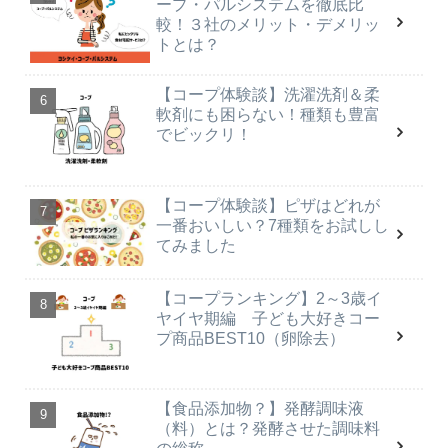
ープ・パルシステムを徹底比
較！３社のメリット・デメリッ
トとは？
【コープ体験談】洗濯洗剤＆柔
軟剤にも困らない！種類も豊富
でビックリ！
【コープ体験談】ピザはどれが
一番おいしい？7種類をお試しし
てみました
【コープランキング】2～3歳イ
ヤイヤ期編 子ども大好きコー
プ商品BEST10（卵除去）
【食品添加物？】発酵調味液
（料）とは？発酵させた調味料