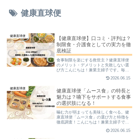
健康直球便
健康直球便
【健康直球便】口コミ・評判は？
制限食・介護食としての実力を徹
底検証
食事制限を楽にする救世主？健康直球便
のメリット・デメリットと失敗しない選
び方こんにちは！兼業主婦子です。毎日
元気に過ごしてほしいからこそ、栄養バ
2026.06.15
ランスの整った温かい食事で家族の健康
を支えたい…という崇高なことを思って
健康直球便
しまう身の程知らずな私が...
健康直球便「ムース食」の特長と
魅力は？嚥下をサポートする食事
の選択肢になる！
噛む力が弱まっても美味しく食べる。健
康直球便「ムース食」の選び方と特徴を
徹底調査！こんにちは！兼業主婦子で
す。大切なご家族の食事で「噛む力が弱
2026.06.15
くなってきたけれど、これまで通り食事
を楽しんでほしい」「飲み込みやすいも