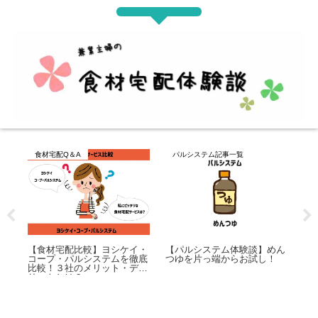
食材宅配Q＆A
パルシステム記事一覧
ワ
冷
】組
【食材宅配比較】ヨシケイ・
【パルシステム体験談】めん
ミ
大人
コープ・パルシステムを徹底
つゆを片っ端からお試し！
説
比較！３社のメリット・デメ
リットとは？