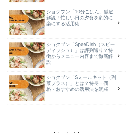
ショクブン「10分ごはん」徹底
解説！忙しい日の夕食を劇的に
楽にする活用術
ショクブン「SpeeDish（スピー
ディッシュ）」は評判通り？特
徴からメニュー内容まで徹底解
説
ショクブン「Sミールキット（副
菜プラス）」とは？特長・価
格・おすすめの活用法を網羅