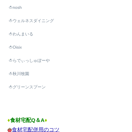
🍅nosh
🍅ウェルネスダイニング
🍅わんまいる
🍅Oisix
🍅らでぃっしゅぼーや
🍅秋川牧園
🍅グリーンスプーン
♦
食材宅配Q＆A
♦
食材宅配併用のコツ