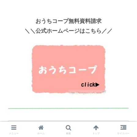
おうちコープ無料資料請求
＼＼公式ホームページはこちら／／
滋賀、京都、奈良、大阪、和歌山にお住いの
メニュー
ホーム
検索
トップ
サイドバー