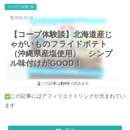
コープデリ記事一覧
2025.03.15
【コープ体験談】北海道産じ
ゃがいものフライドポテト
（沖縄県産塩使用） シンプ
ル味付けがGOOD！
この記事は
約4分
で読めます。
この記事にはアフィリエイトリンクが含まれてい
ます