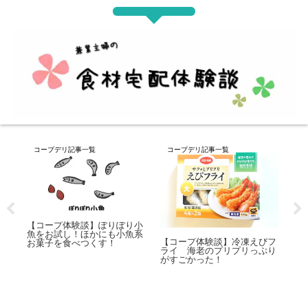
コープデリ記事一覧
コープデリ記事一覧
【コープ体験談】とうふハン
バーグ4種類を片っ端からお
冷
びフ
【コープ体験談】旨だれ牛カ
試ししてみました！
ミ
ぷり
ルビ丼の具 ご飯1杯では足
説
りない！