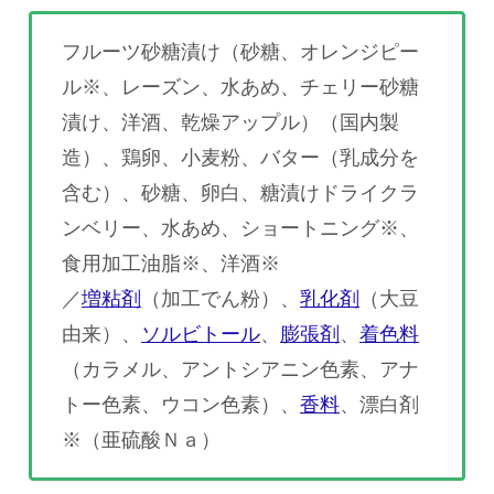
フルーツ砂糖漬け（砂糖、オレンジピー
ル※、レーズン、水あめ、チェリー砂糖
漬け、洋酒、乾燥アップル）（国内製
造）、鶏卵、小麦粉、バター（乳成分を
含む）、砂糖、卵白、糖漬けドライクラ
ンベリー、水あめ、ショートニング※、
食用加工油脂※、洋酒※
／
増粘剤
（加工でん粉）、
乳化剤
（大豆
由来）、
ソルビトール
、
膨張剤
、
着色料
（カラメル、アントシアニン色素、アナ
トー色素、ウコン色素）、
香料
、漂白剤
※（亜硫酸Ｎａ）