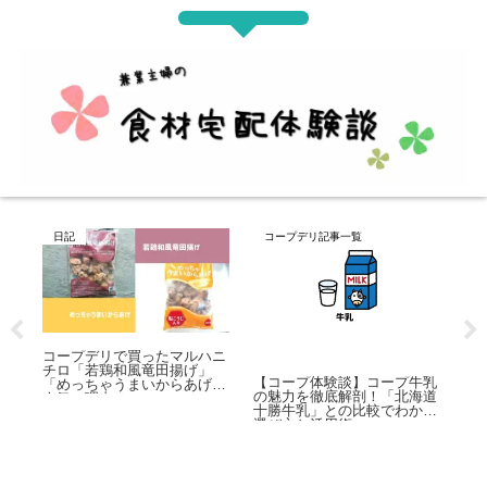
プデリ記事一覧
コープデリ記事一覧
原材料用語集
【コープ体験談】うまいと噂
の「コープヌードル」を全種
ープ体験談】コープ牛乳
【食品添加物？
類制覇！食べて分かった日清
力を徹底解剖！「北海道
リン」とは？色
のすごさ
牛乳」との比較でわかる
われていた！
方と活用術