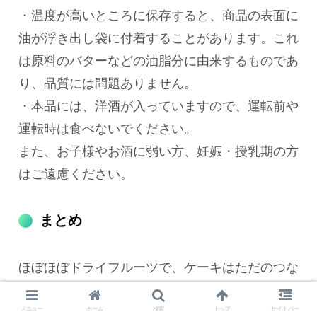
・温度が高いところに保存すると、商品の表面に
油が浮き出し袋に付着することがあります。これ
は原料のバターなどの油脂分に由来するものであ
り、品質には問題ありません。
・本品には、洋酒が入っていますので、運転前や
運転時は食べないでください。
また、お子様やお酒に弱い方、妊娠・授乳期の方
はご遠慮ください。
まとめ
ほぼほぼドライフルーツで、ケーキはただのつな
ぎって感じのコープ「果実を贅沢に使ったフルー
メニュー
ホーム
検索
トップ
サイドバー
ツケーキ」でした。