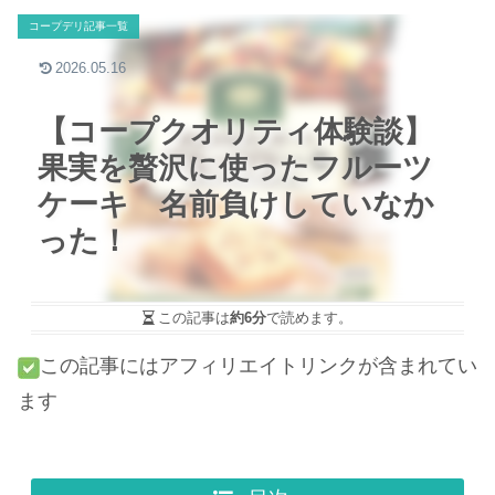
コープデリ記事一覧
2026.05.16
【コープクオリティ体験談】
果実を贅沢に使ったフルーツ
ケーキ 名前負けしていなか
った！
この記事は
約6分
で読めます。
この記事にはアフィリエイトリンクが含まれてい
ます