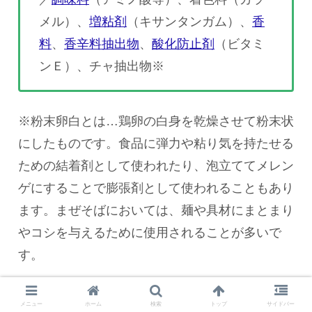
メル）、
増粘剤
（キサンタンガム）、
香
料
、
香辛料抽出物
、
酸化防止剤
（ビタミ
ンＥ）、チャ抽出物※
※粉末卵白とは…鶏卵の白身を乾燥させて粉末状
にしたものです。食品に弾力や粘り気を持たせる
ための結着剤として使われたり、泡立ててメレン
ゲにすることで膨張剤として使われることもあり
ます。まぜそばにおいては、麺や具材にまとまり
やコシを与えるために使用されることが多いで
す。
※粒状大豆たん白とは…脱脂大豆を主原料とし、
メニュー
ホーム
検索
トップ
サイドバー