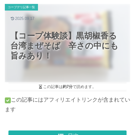
コープデリ記事一覧
2025.09.17
【コープ体験談】黒胡椒香る
台湾まぜそば 辛さの中にも
旨みあり！
この記事は
約7分
で読めます。
この記事にはアフィリエイトリンクが含まれてい
ます