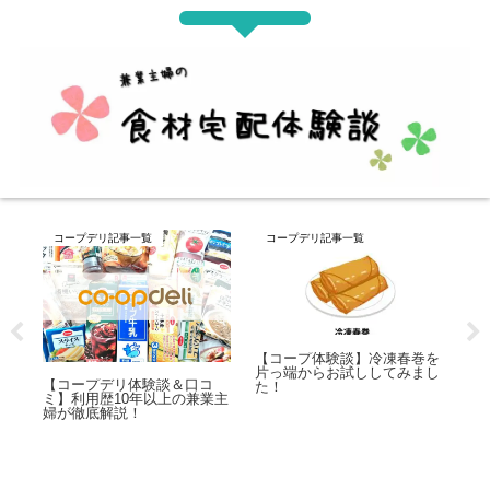
コープデリ記事一覧
コープデリ記事一覧
コ
ト
【コープ体験談】冷凍春巻を
【
てみ
片っ端からお試ししてみまし
ュ
【コープデリ体験談＆口コ
はど
た！
て
ミ】利用歴10年以上の兼業主
れ
婦が徹底解説！