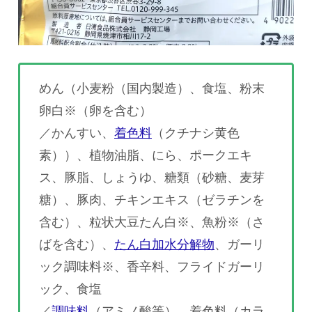
めん（小麦粉（国内製造）、食塩、粉末
卵白※（卵を含む）
／かんすい、
着色料
（クチナシ黄色
素））、植物油脂、にら、ポークエキ
ス、豚脂、しょうゆ、糖類（砂糖、麦芽
糖）、豚肉、チキンエキス（ゼラチンを
含む）、粒状大豆たん白※、魚粉※（さ
ばを含む）、
たん白加水分解物
、ガーリ
ック調味料※、香辛料、フライドガーリ
ック、食塩
／
調味料
（アミノ酸等）、着色料（カラ