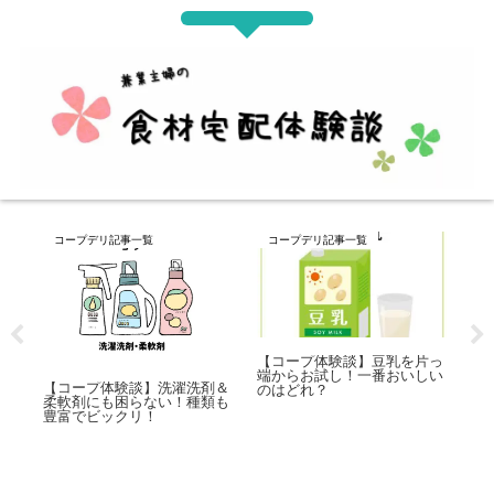
コープデリ記事一覧
コープデリ記事一覧
コ
片っ
【コープ体験談】ピザはどれ
【コープ体験談】おさかなソ
【
しい
が一番おいしい？7種類をお
ーセージ3種を片っ端からお
片
試ししてみました
試し！
た