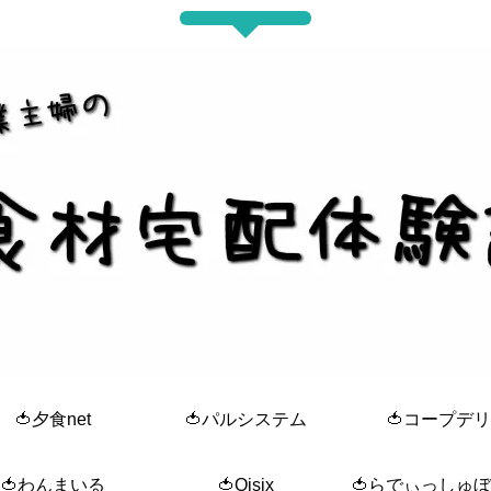
🍅夕食net
🍅パルシステム
🍅コープデリ
🍅わんまいる
🍅Oisix
🍅らでぃっしゅ