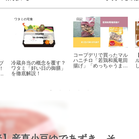
ワタミの宅食
日記
コープデリで買ったマル
ハニチロ「若鶏和風竜田
冷蔵弁当の概念を覆す？
プ
揚げ」「めっちゃうまい
ワタミ「好い日の御膳」
！
からあげ」人気の理由
を徹底解説！
の
は？
活
談】産直小豆ゆであずき そ