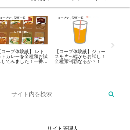
コープデリ記事一覧
コープデリ記事一覧
コープデリ
【コープ体験談】 レト
【コープ体験談】ジュー
【体験
ルトカレーを全種類お試
スを片っ端からお試し！
「たす
ししてみました！一番お
全種類制覇なるか？！
コース
いしいのはどれ？
てわか
サイト管理人