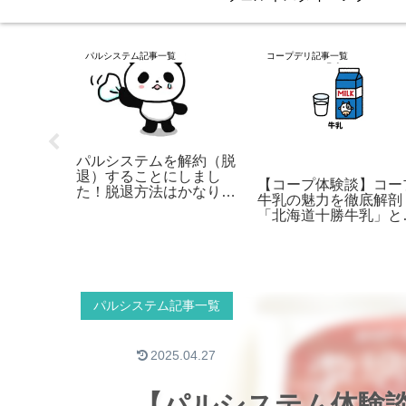
パルシステム記事一覧
コープデリ記事一覧
パルシステムを解約（脱
退）することにしまし
メニュー
【コープ体験談】コー
た！脱退方法はかなり簡
おすすめ
牛乳の魅力を徹底解剖
単だった話
！
「北海道十勝牛乳」と
比較でわかる選び方と
用術
パルシステム記事一覧
2025.04.27
【パルシステム体験