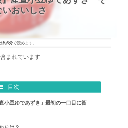
ないおいしさ
は
約5分
で読めます。
が含まれています
目次
直小豆ゆであずき」最初の一口目に衝
わりは？