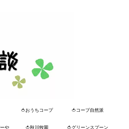
🍅おうちコープ
🍅コープ自然派
ぼーや
🍅秋川牧園
🍅グリーンスプーン