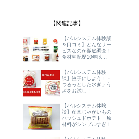
【関連記事】
【パルシステム体験談
＆口コミ】どんなサー
ビスなのか徹底調査！
食材宅配歴10年以上
の兼業主婦がご案内！
【パルシステム体験
談】餃子にしよう！・
つるっとした水ぎょう
ざをお試し！
【パルシステム体験
談】産直じゃがいもの
ハッシュドポテト 原
材料がシンプルすぎ！