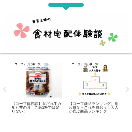
コープデリ記事一覧
コープデリ記事一覧
コープデリ記
コープ体験談】旨だれ牛カ
【コープ商品ランキング】組
【コープデリ
ビ丼の具 ご飯1杯では足
合員ならこれを買おう！大人
ミ】利用歴1
ない！
が喜ぶ商品ランキング
婦が徹底解説