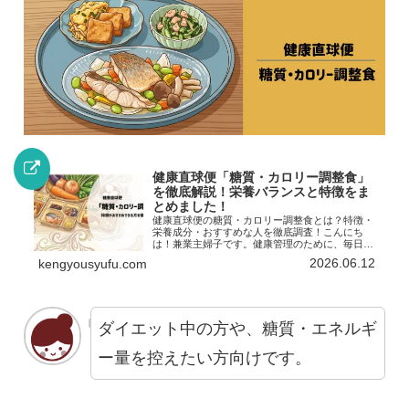
健康直球便「糖質・カロリー調整食」
を徹底解説！栄養バランスと特徴をま
とめました！
健康直球便の糖質・カロリー調整食とは？特徴・
栄養成分・おすすめな人を徹底調査！こんにち
は！兼業主婦子です。健康管理のために、毎日の
食事の糖質やカロリーをコントロールしたいです
2026.06.12
kengyousyufu.com
よねぇ…。しかし、栄養計算を自分で行い、バラ
ンスの良い食事を毎日作...
ダイエット中の方や、糖質・エネルギ
ー量を控えたい方向けです。