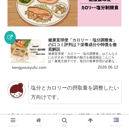
健康直球便「カロリー・塩分調整食」
の口コミ評判は？栄養成分や特徴を徹
底解説
健康直球便「カロリー・塩分調整食」はどんな人
におすすめ？制限食の魅力を徹底検証こんにち
は！兼業主婦子です。毎日の食事管理が必要な方
にとって、カロリーや塩分を計算しながら献立を
2026.06.12
kengyousyufu.com
考えるのは大きな負担ですよね。特に制限が必要
な場合、栄養バランスを...
塩分とカロリーの摂取量を調整したい
方向けです。
1食あたりのエネルギー240kcal前後、食塩相当量
を2.0g以下に抑えたコースです。
メニュー
ホーム
検索
トップ
サイドバー