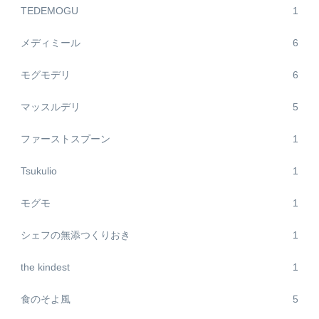
TEDEMOGU
1
メディミール
6
モグモデリ
6
マッスルデリ
5
ファーストスプーン
1
Tsukulio
1
モグモ
1
シェフの無添つくりおき
1
the kindest
1
食のそよ風
5