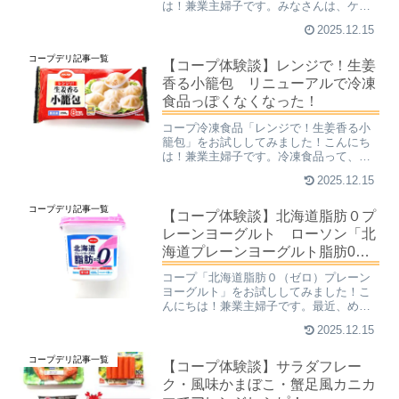
は！兼業主婦子です。みなさんは、ケー
キはお好きですか？日本人が好きなケー
2025.12.15
キの種類ランキングでは、年代や調査の
対象者によって順位は変動しますが、
コープデリ記事一覧
「ショートケーキ」「チーズケー...
【コープ体験談】レンジで！生姜
香る小籠包 リニューアルで冷凍
食品っぽくなくなった！
コープ冷凍食品「レンジで！生姜香る小
籠包」をお試ししてみました！こんにち
は！兼業主婦子です。冷凍食品って、本
当に便利ですよね～！最近仕事が忙しく
2025.12.15
なってきて、夕食づくりはさっさと済ま
せたいと、冷凍食品を出す頻度が増えて
コープデリ記事一覧
きました。特にコープ印が...
【コープ体験談】北海道脂肪０プ
レーンヨーグルト ローソン「北
海道プレーンヨーグルト脂肪0」
と徹底比較！
コープ「北海道脂肪０（ゼロ）プレーン
ヨーグルト」をお試ししてみました！こ
んにちは！兼業主婦子です。最近、めち
ゃめちゃヨーグルトにはまっています！
2025.12.15
毎日ヨーグルトを食べていると、メーカ
ーによって食感や味が全く違ってくるの
コープデリ記事一覧
が良く分かってきます。原...
【コープ体験談】サラダフレー
ク・風味かまぼこ・蟹足風カニカ