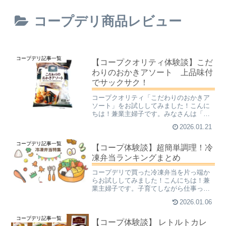
コープデリ商品レビュー
コープデリ記事一覧
【コープクオリティ体験談】こだ
わりのおかきアソート 上品味付
でサックサク！
コープクオリティ「こだわりのおかきア
ソート」をお試ししてみました！こんに
ちは！兼業主婦子です。みなさんは「お
かき」お好きですか？【おかきとは】も
2026.01.21
ち米を原料にした、大きめの米菓のこと
です。あられやおせんべいと似ています
コープデリ記事一覧
が、その違いははっきりと...
【コープ体験談】超簡単調理！冷
凍弁当ランキングまとめ
コープデリで買った冷凍弁当を片っ端か
らお試ししてみました！こんにちは！兼
業主婦子です。子育てしながら仕事っ
て、大変ですよね。自分時間が全くなく
2026.01.06
なってしまいました。ところが、忙しい
はずなのに体重が減るどころか、順調に
コープデリ記事一覧
増えていくという怪奇現象が...
【コープ体験談】 レトルトカレ