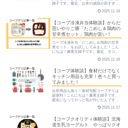
婦子です。最近、お米の値段が高すぎる
ので、パン食に全振りしています。今っ
2025.11.19
て、絶対お米よりも食パンを食べていた
ほうがコストが安いよなぁ…と思い、せ
コープデリ記事一覧
っせとパンを買っています...
【コープ冷凍弁当体験談】からだ
思いやりご膳「たこめし＆鶏肉の
甘辛煮セット」鶏肉が旨い！
コープ冷凍弁当「たこめし＆鶏肉の甘辛
煮セット」をお試ししてみました！こん
にちは！兼業主婦子です。最近、タコの
値段が高いですよねぇ…。久しく食べて
2025.11.18
いません。回転ずして出されるたこは、
「紙ですかい？」と思われるくらい高度
コープデリ記事一覧
なテクニックで薄くスライ...
【コープ体験談】食材だけでなく
キッチン用品も充実！色々と買っ
てみました！
台所用品も揃う！食材宅配コープデリは
超便利！こんにちは！兼業主婦子です。
最近になってやっと気が付いたんです
が、家族全員が休みの日って、ずっとキ
2025.11.17
ッチンでご飯を作っているような気がし
てます。みなさんはいかがですか？家族
コープデリ記事一覧
が在宅しているときのスケジ...
【コープクオリティ体験談】北海
道生乳ヨーグルト やっぱりクオ