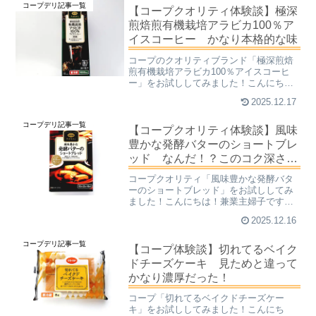
コープデリ記事一覧
イスのことです。柑橘系の...
【コープクオリティ体験談】極深
煎焙煎有機栽培アラビカ100％ア
イスコーヒー かなり本格的な味
コープのクオリティブランド「極深煎焙
煎有機栽培アラビカ100％アイスコーヒ
ー」をお試ししてみました！こんにち
は！兼業主婦子です。みなさんは目覚め
2025.12.17
の1杯、何を飲まれますか？私の目覚めの
１杯は、必ずコーヒーです。苦みが「お
コープデリ記事一覧
いしいっ！」と思ったの...
【コープクオリティ体験談】風味
豊かな発酵バターのショートブレ
ッド なんだ！？このコク深さ
は！
コープクオリティ「風味豊かな発酵バタ
ーのショートブレッド」をお試ししてみ
ました！こんにちは！兼業主婦子です。
みなさんは「ショートブレッド」って何
2025.12.16
かご存じですか？ショートブレッドと
は、スコットランド発祥の伝統的な焼き
コープデリ記事一覧
菓子のことです。主な材料は...
【コープ体験談】切れてるベイク
ドチーズケーキ 見ためと違って
かなり濃厚だった！
コープ「切れてるベイクドチーズケー
キ」をお試ししてみました！こんにち