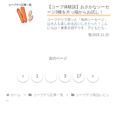
で菓子パンを買ったことがありませんで
コープデリ記事一覧
した。1人身の時はよく食...
【コープ体験談】おさかなソーセ
ージ3種を片っ端からお試し！
コープデリで買った「魚肉ソーセージ」
は大人も楽しめるおいしさだった！こん
にちは！兼業主婦子です。子どもたちの
毎日の食事、気を使いますよねぇ。私が
2025.11.10
子どものころ、どんなものを喜んで食べ
ていたか一所懸命に思い出して、子ども
ができた今、再現していま...
次のページ
前
次
1
2
3
17
へ
へ
ホーム
コープデリ記事一覧
コープデリ商品レビュ
ー