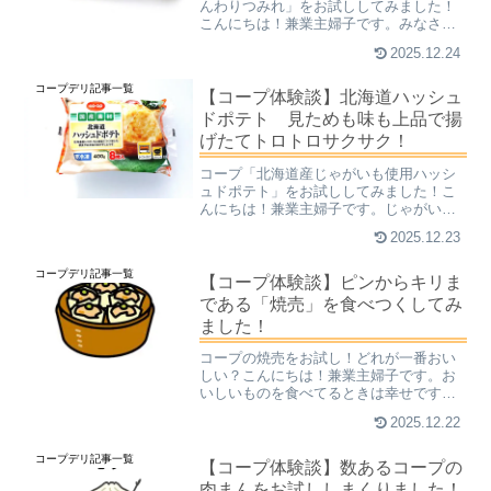
んわりつみれ」をお試ししてみました！
こんにちは！兼業主婦子です。みなさ
ん、つみれはお好きですか？【つみれと
2025.12.24
は】主に魚肉や畜肉などのすり身（練り
物）に、調味料やつなぎを加えて練り合
コープデリ記事一覧
わせた、団子状の食品のこと...
【コープ体験談】北海道ハッシュ
ドポテト 見ためも味も上品で揚
げたてトロトロサクサク！
コープ「北海道産じゃがいも使用ハッシ
ュドポテト」をお試ししてみました！こ
んにちは！兼業主婦子です。じゃがいも
大好きです。過去に、天候不良による不
2025.12.23
作で、じゃがいもの値段が高騰しまくっ
た時がありました。大好きなポテトチッ
コープデリ記事一覧
プスの値段が上がり、販売...
【コープ体験談】ピンからキリま
である「焼売」を食べつくしてみ
ました！
コープの焼売をお試し！どれが一番おい
しい？こんにちは！兼業主婦子です。お
いしいものを食べてるときは幸せですわ
～ね～。滅多なことでは外食しないの
2025.12.22
で、私はより感じるかもしれません。ほ
ぼ100％自分の手作りか、冷凍食品orカッ
コープデリ記事一覧
プラーメンなもんで、...
【コープ体験談】数あるコープの
肉まんをお試ししまくりました！