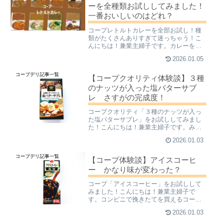
ーを全種類お試ししてみました！
一番おいしいのはどれ？
コープレトルトカレーを全部お試し！種
類がたくさんありすぎて迷っちゃう！こ
んにちは！兼業主婦子です。カレーを嫌
いな人ってこの世にいるのでしょうか…
2026.01.05
というくらい、私の周りにはカレー好き
ばかりいます。とにかくカレーさえあれ
コープデリ記事一覧
ば何でもいいという強者も...
【コープクオリティ体験談】３種
のナッツが入った塩バターサブ
レ さすがの完成度！
コープクオリティ「３種のナッツが入っ
た塩バターサブレ」をお試ししてみまし
た！こんにちは！兼業主婦子です。みな
さん「サブレ」ってご存じですか？クッ
2026.01.03
キーとは何か違うんですかね…。サブレ
はフランス発祥の焼き菓子で、バターを
コープデリ記事一覧
たっぷり使った、砂のよう...
【コープ体験談】アイスコーヒ
ー かなり味が変わった？
コープ「アイスコーヒー」をお試しして
みました！こんにちは！兼業主婦子で
す。コンビニで挽きたてを買えるコーヒ
ー、すごくおいしいですよね！近所にこ
2026.01.03
んなおいしいコーヒーを飲ませてくれる