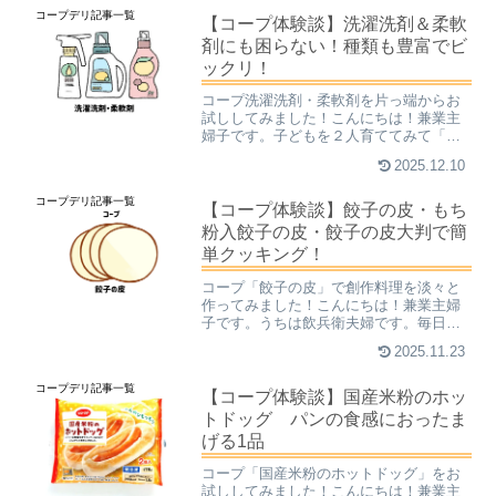
うどん、具材、うどんだしを土鍋で煮込
コープデリ記事一覧
んだ料理のことです。一つ...
【コープ体験談】洗濯洗剤＆柔軟
剤にも困らない！種類も豊富でビ
ックリ！
コープ洗濯洗剤・柔軟剤を片っ端からお
試ししてみました！こんにちは！兼業主
婦子です。子どもを２人育ててみて「う
わあ、こりゃ大変だ」と感じたことの一
2025.12.10
つに洗濯があります。保育園では１日に
何度も着替えをさせるようで、毎日山の
コープデリ記事一覧
ような汚れものを家に持ち...
【コープ体験談】餃子の皮・もち
粉入餃子の皮・餃子の皮大判で簡
単クッキング！
コープ「餃子の皮」で創作料理を淡々と
作ってみました！こんにちは！兼業主婦
子です。うちは飲兵衛夫婦です。毎日こ
の１杯の為に仕事を頑張っているので、
2025.11.23
もしこの恒例行事がなくなったら明日か
ら頑張ることができません。我が家の危
コープデリ記事一覧
機です！しかも、酒の肴に...
【コープ体験談】国産米粉のホッ
トドッグ パンの食感におったま
げる1品
コープ「国産米粉のホットドッグ」をお
試ししてみました！こんにちは！兼業主