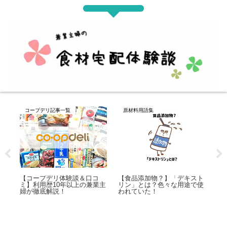
コープデリ記事一覧
原材料用語集
コ
退）
退方
【コープデリ体験談＆口コ
【食品添加物？】「デキスト
【
ミ】利用歴10年以上の兼業主
リン」とは？色々な用途で使
の
婦が徹底解説！
われていた！
十
選