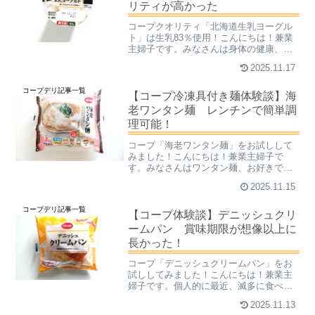
リティが高かった
コープクオリティ「北海道生乳ヨーグル
ト」は生乳83％使用！こんにちは！兼業
主婦子です。みなさんは身体の健康、気
を遣っていらっしゃいますか？私は最近
2025.11.17
やっと気を遣うようになりました。「調
子が悪いなあ」と思うことが増えてい
コープデリ記事一覧
て、それは私の気合いが足...
【コープ冷凍具付き麺体験談】海
老ワンタン麺 レンチンで簡単調
理可能！
コープ「海老ワンタン麺」をお試しして
みました！こんにちは！兼業主婦子で
す。みなさんはワンタン麺、お好きです
か？【ワンタン麺（雲吞麺）とは】中国
2025.11.15
南部の広東料理を代表する麺料理の一つ
で、薄い皮に海老や肉の餡を包んだワン
コープデリ記事一覧
タンと、細くてコシの強い卵...
【コープ体験談】デニッシュクリ
ームパン 賞味期限が想像以上に
長かった！
コープ「デニッシュクリームパン」をお
試ししてみました！こんにちは！兼業主
婦子です。個人的に最近、滅多に食べな
くなった菓子パン。なので私が長年お世
2025.11.13
話になっている、食材宅配のコープデリ