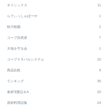
オイシックス
11
らでぃっしゅぼーや
1
秋川牧園
2
コープ自然派
7
大地を守る会
1
コープＶＳパルシステム
10
商品比較
9
ランキング
30
食材宅配Q＆A
20
原材料用語集
24