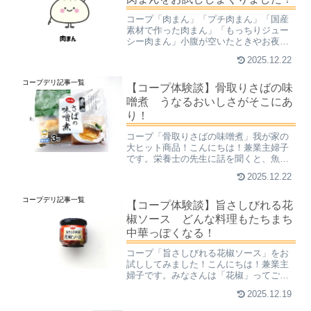
コープ「肉まん」「プチ肉まん」「国産
素材で作った肉まん」「もっちりジュー
シー肉まん」小腹が空いたときやお夜食
に！こんにちは！兼業主婦子です。「肉
2025.12.22
まんといえば冬！」なんてのは昔の話
で、今は1年中食べておいしいというほ
コープデリ記事一覧
ど、そのおいしさがみんなに...
【コープ体験談】骨取りさばの味
噌煮 うなるおいしさがそこにあ
り！
コープ「骨取りさばの味噌煮」我が家の
大ヒット商品！こんにちは！兼業主婦子
です。栄養士の先生に話を聞くと、魚嫌
いの子どもが増えているようです。さら
2025.12.22
になんと、魚とはすでに３枚おろしにな
っているもの、骨がないものと勘違いし
コープデリ記事一覧
ている子も多くいるんだと...
【コープ体験談】旨さしびれる花
椒ソース どんな料理もたちまち
中華っぽくなる！
コープ「旨さしびれる花椒ソース」をお
試ししてみました！こんにちは！兼業主
婦子です。みなさんは「花椒」ってご存
じですか？【花椒（かしょう、ホアジャ
2025.12.19
オ）とは】中国原産のミカン科サンショ
ウ属の植物の果実の皮を乾燥させたスパ