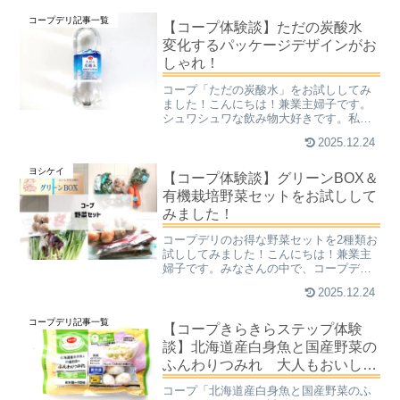
コンビニがあって、わたしゃ幸せ者で
コープデリ記事一覧
す。今はコーヒー豆の値上がり...
【コープ体験談】ただの炭酸水
変化するパッケージデザインがお
しゃれ！
コープ「ただの炭酸水」をお試ししてみ
ました！こんにちは！兼業主婦子です。
シュワシュワな飲み物大好きです。私が
長年愛用している食材宅配のコープデリ
2025.12.24
で、毎月１回は必ず注文しているものは
「ただの炭酸水」です。今はもう聞き慣
ヨシケイ
れましたが、最初この名前...
【コープ体験談】グリーンBOX＆
有機栽培野菜セットをお試しして
みました！
コープデリのお得な野菜セットを2種類お
試ししてみました！こんにちは！兼業主
婦子です。みなさんの中で、コープデリ
はどんなイメージがありますか？私はか
2025.12.24
れこれ10年以上もの間、コープデリの食
材宅配を利用しています。経験者として
コープデリ記事一覧
言わせていただくと「...
【コープきらきらステップ体験
談】北海道産白身魚と国産野菜の
ふんわりつみれ 大人もおいし
い！
コープ「北海道産白身魚と国産野菜のふ