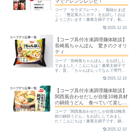
マでアレンジレシピ！
コープ「サラダフレーク」「風味かまぼ
こ」「蟹足風カニカマ」をお試し！おは
ようございます！兼業主婦子です。私が
今まであまり好きではなかった食材が、
2025.12.10
コープのおかげか好きになったという食
材の一つに、カニっぽいかまぼこがあり
コープデリ記事一覧
ます。きっと商標登録の関...
【コープ具付冷凍調理麺体験談】
長崎風ちゃんぽん 驚きのクオリ
ティ
コープ「長崎風ちゃんぽん」をお試しし
てみました！こんにちは！兼業主婦子で
す。昔、「ちゃんぽんってなんで専門店
あるの？そんなに人気があるもんな
2025.12.10
の？」と、大変失礼なことを思っていま
した。その専門店は、10年以上たった今
コープデリ記事一覧
でも元気に営業中なので、需...
【コープ具付冷凍調理麺体験談】
関西風合わせだしが自慢10種具材
の鍋焼うどん 食べていて楽し
い！
コープ「関西風合わせだしが自慢10種具
材の鍋焼うどん」をお試ししてみまし
た！こんにちは！兼業主婦子です。鍋焼
きうどんがおいしい季節になりました！
2025.12.10
鍋焼きうどんは煮込みうどんの一種で、