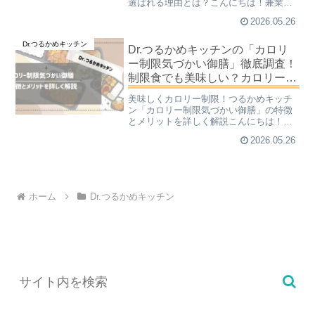
選ばれる理由とは？こんにちは！兼業主
婦子です。毎日の食事制限、栄養計算や
2026.05.26
メニューの献立を考えるだけで疲れてし
まっていませんか？健康のためにたんぱ
Dr.つるかめキッチン
く質や塩分をコントロールし...
Dr.つるかめキッチンの「カロリ
ー制限気づかい御膳」徹底調査！
制限食でも美味しい？カロリーコ
ントロールの救世主に迫る
美味しくカロリー制限！つるかめキッチ
ン「カロリー制限気づかい御膳」の特徴
とメリットを詳しく解説こんにちは！兼
業主婦子です。「最近、健康診断の結果
2026.05.26
が気になる……」「カロリー計算を自分
でやるのは大変で、つい外食やコンビニ
で済ませてしまう」忙しい...
ホーム
Dr.つるかめキッチン