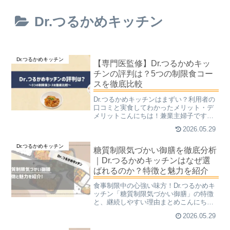
Dr.つるかめキッチン
Dr.つるかめキッチン
【専門医監修】Dr.つるかめキッ
チンの評判は？5つの制限食コー
スを徹底比較
Dr.つるかめキッチンはまずい？利用者の
口コミと実食してわかったメリット・デ
メリットこんにちは！兼業主婦子です。
食事制限が必要な方にとって、毎日の献
2026.05.29
立作りや栄養計算は大きな負担です。手
軽に管理できる宅配弁当は便利ですが、
Dr.つるかめキッチン
専門医が監修している...
糖質制限気づかい御膳を徹底分析
｜Dr.つるかめキッチンはなぜ選
ばれるのか？特徴と魅力を紹介
食事制限中の心強い味方！Dr.つるかめキ
ッチン「糖質制限気づかい御膳」の特徴
と、継続しやすい理由まとめこんにち
は！兼業主婦子です。「糖質を抑えたい
2026.05.29
けれど、毎食の栄養計算や献立作りが大
変……」「外食や市販のお弁当だと、糖