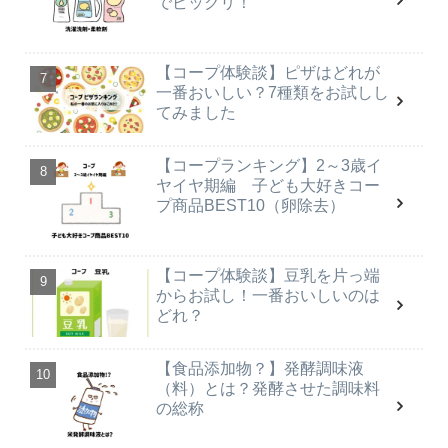
でビックリ！
【コープ体験談】ピザはどれが
一番おいしい？7種類をお試しし
てみました
【コープランキング】2～3歳イ
ヤイヤ期編 子ども大好きコー
プ商品BEST10（卵除去）
【コープ体験談】豆乳を片っ端
からお試し！一番おいしいのは
どれ？
【食品添加物？】発酵調味液
（料）とは？発酵させた調味料
の総称