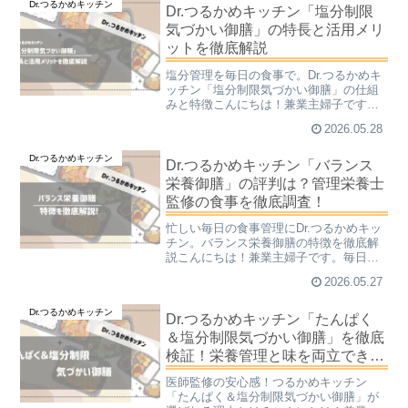
Dr.つるかめキッチン
質や栄養バランスが気に...
Dr.つるかめキッチン「塩分制限
気づかい御膳」の特長と活用メリ
ットを徹底解説
塩分管理を毎日の食事で。Dr.つるかめキ
ッチン「塩分制限気づかい御膳」の仕組
みと特徴こんにちは！兼業主婦子です。
毎日の食事で塩分を控えたいけれど、メ
2026.05.28
ニューを考えるのは大変で、味気ない食
事ばかりになるのは避けたい。そんな悩
Dr.つるかめキッチン
みを抱えていませんか...
Dr.つるかめキッチン「バランス
栄養御膳」の評判は？管理栄養士
監修の食事を徹底調査！
忙しい毎日の食事管理にDr.つるかめキッ
チン。バランス栄養御膳の特徴を徹底解
説こんにちは！兼業主婦子です。毎日の
食事管理、本当にお疲れ様です！仕事に
2026.05.27
家事、育児と忙しい日々の中で、「栄養
バランスの良い食事を摂りたいけれど、
Dr.つるかめキッチン
献立を考えて買い物に...
Dr.つるかめキッチン「たんぱく
＆塩分制限気づかい御膳」を徹底
検証！栄養管理と味を両立でき
る？
医師監修の安心感！つるかめキッチン
「たんぱく＆塩分制限気づかい御膳」が