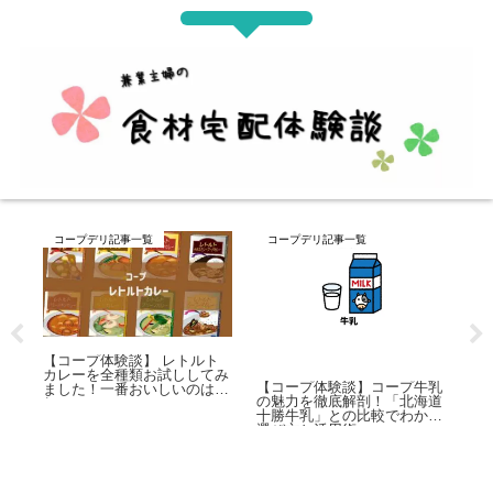
コープデリ記事一覧
コープデリ記事一覧
コ
【コープ体験談】 レトルト
【
カレーを全種類お試ししてみ
の
スト
【コープ体験談】コープ牛乳
ました！一番おいしいのはど
類
で使
の魅力を徹底解剖！「北海道
れ？
の
十勝牛乳」との比較でわかる
選び方と活用術