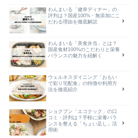
わんまいる「健幸ディナー」の
評判は？国産100%・無添加にこ
だわる理由を徹底解説
わんまいる「美食弁当」とは？
国産食材100%のこだわりと栄養
バランスの魅力を紐解く
ウェルネスダイニング「おもい
で彩り宅配食」の特徴や利用方
法を徹底紹介
ショクブン「エコクック」の口
コミ・評判は？手軽に栄養バラ
ンスを整える「ちょい足し」活
用術