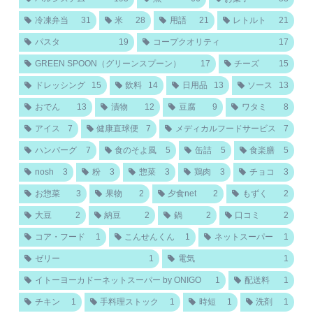
冷凍弁当
31
米
28
用語
21
レトルト
21
パスタ
19
コープクオリティ
17
GREEN SPOON（グリーンスプーン）
17
チーズ
15
ドレッシング
15
飲料
14
日用品
13
ソース
13
おでん
13
漬物
12
豆腐
9
ワタミ
8
アイス
7
健康直球便
7
メディカルフードサービス
7
ハンバーグ
7
食のそよ風
5
缶詰
5
食楽膳
5
nosh
3
粉
3
惣菜
3
鶏肉
3
チョコ
3
お惣菜
3
果物
2
夕食net
2
もずく
2
大豆
2
納豆
2
鍋
2
口コミ
2
コア・フード
1
こんせんくん
1
ネットスーパー
1
ゼリー
1
電気
1
イトーヨーカドーネットスーパー by ONIGO
1
配送料
1
チキン
1
手料理ストック
1
時短
1
洗剤
1