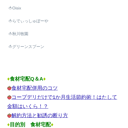
🍅Oisix
🍅らでぃっしゅぼーや
🍅秋川牧園
🍅グリーンスプーン
♦
食材宅配Q＆A
♦
食材宅配併用のコツ
コープデリだけで1か月生活節約術！はたして
金額はいくら！？
解約方法と勧誘の断り方
♦
目的別 食材宅配
♦