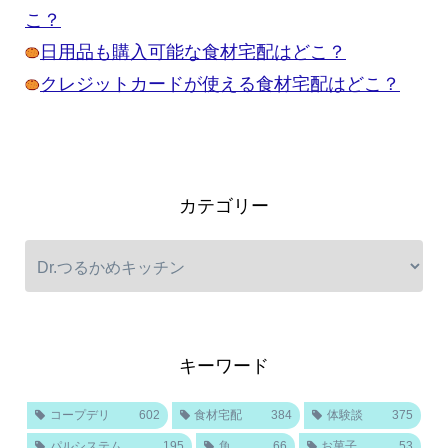
こ？
日用品も購入可能な食材宅配はどこ？
クレジットカードが使える食材宅配はどこ？
カテゴリー
キーワード
コープデリ
602
食材宅配
384
体験談
375
パルシステム
195
魚
66
お菓子
53