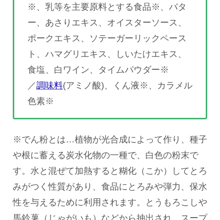
※、乳等を主要原料とする食品※、バタ
ー、あさりエキス、オイスターソース、
ポークエキス、ソテーガーリックペース
ト、ハマグリエキス、しいたけエキス、
食塩、白ワイン、タイムパウダー※
／
調味料
(アミノ酸)、くん液※、カラメル
色素※
※でん粉とは…植物が光合成によって作り、種子
や根に蓄える炭水化物の一種で、白色の粉末で
す。水と混ぜて加熱すると糊化（こか）してとろ
みがつく性質があり、食品にとろみや弾力、保水
性を与えるために利用されます。とうもろこしや
馬鈴薯（じゃがいも）などから抽出され、スープ