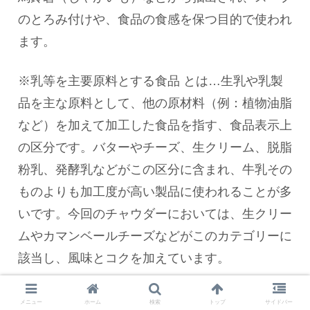
のとろみ付けや、食品の食感を保つ目的で使われ
ます。
※乳等を主要原料とする食品 とは…生乳や乳製
品を主な原料として、他の原材料（例：植物油脂
など）を加えて加工した食品を指す、食品表示上
の区分です。バターやチーズ、生クリーム、脱脂
粉乳、発酵乳などがこの区分に含まれ、牛乳その
ものよりも加工度が高い製品に使われることが多
いです。今回のチャウダーにおいては、生クリー
ムやカマンベールチーズなどがこのカテゴリーに
該当し、風味とコクを加えています。
※タイムパウダー (Thyme Powder)とは…タイム
メニュー
ホーム
検索
トップ
サイドバー