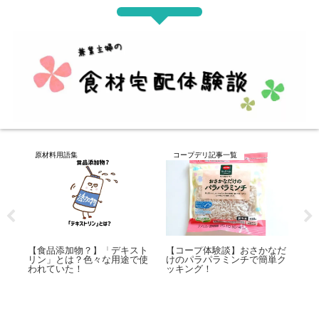
コープデリ記事一覧
コープデリ記事一覧
【コープ体験談】とうふハン
バーグ4種類を片っ端からお
かなだ
【コープ体験談】キムチを正
試ししてみました！
簡単ク
直レビュー！4種食べ比べで
分かったおすすめの味はこれ
だ！