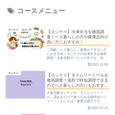
コースメニュー
ヨシケイ
【ヨシケイ】冷凍弁当を徹底調
査！一人暮らしの方や健康志向が
高い方におすすめ！
ご高齢・一人暮らし・家事ができない方
におすすめ！ヨシケイの冷凍弁当を徹底
調査！夕食宅配サービスの中でも、利用
者からの口コミがすこぶる良い「ヨシケ
2025.11.08
イ」。どうして人気が高いか。その理由
の一つが「コースの多さ」です。カット
ヨシケイ
野菜や、半分だけ調理した...
【ヨシケイ】タイムリーミールを
徹底調査！湯煎で時短調理できる
ので一人暮らしの方にもおすす
め！
夕食宅配ヨシケイの「タイムリーミー
ル」温めるだけで食べられる超時短メニ
ュー！こんにちは！兼業主婦子です。毎
日の夕食の為に、新鮮な食材を毎日玄関
2025.10.23
先まで配達してくれるヨシケイ。専属の
栄養士が考えてくれたメニューを、たっ