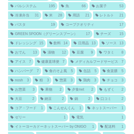
パルシステム
195
魚
66
お菓子
53
冷凍弁当
31
米
28
用語
21
レトルト
21
パスタ
19
コープクオリティ
17
GREEN SPOON（グリーンスプーン）
17
チーズ
15
ドレッシング
15
飲料
14
日用品
13
ソース
13
おでん
13
漬物
12
豆腐
9
ワタミ
8
アイス
7
健康直球便
7
メディカルフードサービス
7
ハンバーグ
7
食のそよ風
5
缶詰
5
食楽膳
5
nosh
3
粉
3
惣菜
3
鶏肉
3
チョコ
3
お惣菜
3
果物
2
夕食net
2
もずく
2
大豆
2
納豆
2
鍋
2
口コミ
2
コア・フード
1
こんせんくん
1
ネットスーパー
1
ゼリー
1
電気
1
イトーヨーカドーネットスーパー by ONIGO
1
配送料
1