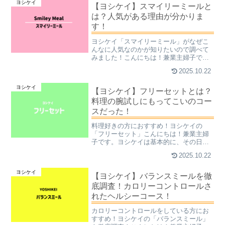
ヨシケイ
ぷりおいしく食べられます。...
【ヨシケイ】スマイリーミールと
は？人気がある理由が分かりま
す！
ヨシケイ「スマイリーミール」がなぜこ
んなに人気なのかが知りたいので調べて
みました！こんにちは！兼業主婦子で
す。ヨシケイと言えば、夕食づくりが格
2025.10.22
段に楽になる夕食宅配です。今まで1時間
以上かかっていたご飯の支度を、半分以
ヨシケイ
下にすることも夢ではあり...
【ヨシケイ】フリーセットとは？
料理の腕試しにもってこいのコー
スだった！
料理好きの方におすすめ！ヨシケイの
「フリーセット」こんにちは！兼業主婦
子です。ヨシケイは基本的に、その日の
夕食食材を毎日玄関先まで運んでくれる
2025.10.22
夕食宅配サービスです。しかし、毎日の
配達はちょっと…という方や、メニュー
ヨシケイ
が決まっているのが不便に感...
【ヨシケイ】バランスミールを徹
底調査！カロリーコントロールさ
れたヘルシーコース！
カロリーコントロールをしている方にお
すすめ！ヨシケイの「バランスミール」