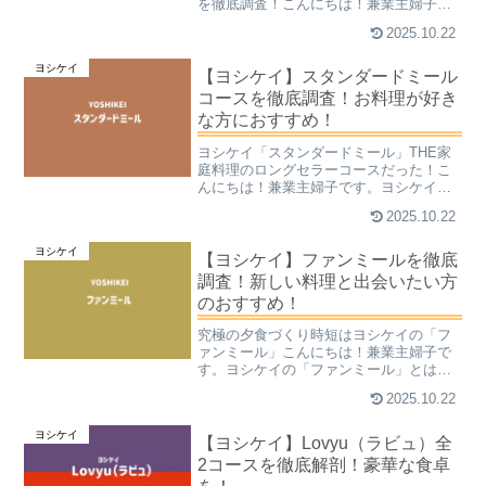
を徹底調査！こんにちは！兼業主婦子で
す。高カロリー食、大好き！私は、カロ
2025.10.22
リーが高ければ高いものほど大好物で
す！食事が欧米化することにより、高カ
ヨシケイ
ロリーの物をエンドレスで食...
【ヨシケイ】スタンダードミール
コースを徹底調査！お料理が好き
な方におすすめ！
ヨシケイ「スタンダードミール」THE家
庭料理のロングセラーコースだった！こ
んにちは！兼業主婦子です。ヨシケイと
は、違ったメニューが食材+レシピ付き
2025.10.22
で、毎日配達される食材宅配サービスの
こと。専属栄養士さんが考えてくれたミ
ヨシケイ
ールキットだけでなく、...
【ヨシケイ】ファンミールを徹底
調査！新しい料理と出会いたい方
のおすすめ！
究極の夕食づくり時短はヨシケイの「フ
ァンミール」こんにちは！兼業主婦子で
す。ヨシケイの「ファンミール」とは、
有名店やシェフが監修したレシピを自宅
2025.10.22
で手軽に楽しめる、特別感のあるミール
キットのコースです。調理が簡単になる
ヨシケイ
よう工夫されており、料理...
【ヨシケイ】Lovyu（ラビュ）全
2コースを徹底解剖！豪華な食卓