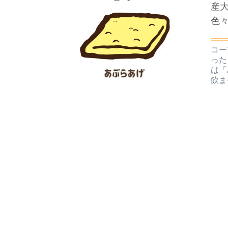
産
色
コー
った
は「
飲ま
栄養