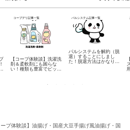
コープデリ記事一覧
パルシステム記事一覧
パルシステムを解約（脱
退）することにしまし
プ
【コープ体験談】洗濯洗
た！脱退方法はかなり簡
！
剤＆柔軟剤にも困らな
単だった話
の
い！種類も豊富でビック
活
リ！
コープ体験談】油揚げ・国産大豆手揚げ風油揚げ・国