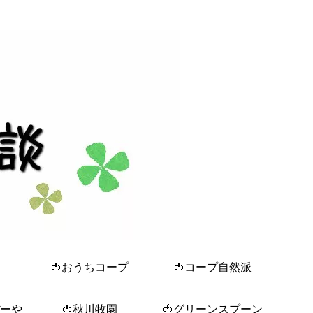
🍅おうちコープ
🍅コープ自然派
ぼーや
🍅秋川牧園
🍅グリーンスプーン