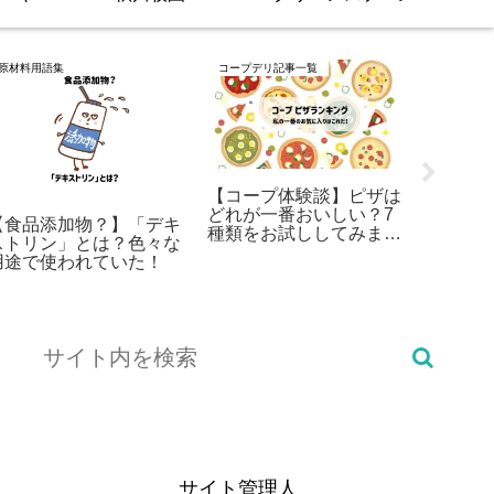
原材料用語集
コープデリ記事一覧
ランキング
【コープ体験談】ピザは
どれが一番おいしい？7
【食品添加物？】「デキ
【コー
種類をお試ししてみまし
ストリン」とは？色々な
～3歳
た
用途で使われていた！
ども大
BEST
サイト管理人