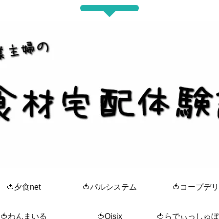
🍅夕食net
🍅パルシステム
🍅コープデリ
🍅わんまいる
🍅Oisix
🍅らでぃっしゅ