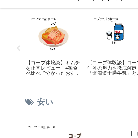
コープデリ記事一覧
コープデリ記事一覧
】発酵調
【コープ体験談】キムチ
【コープ体験談】コー
？発酵さ
を正直レビュー！4種食
牛乳の魅力を徹底解剖
称
べ比べで分かったおすす
「北海道十勝牛乳」と
めの味はこれだ！
比較でわかる選び方と
用術
安い
コープデリ記事一覧
【