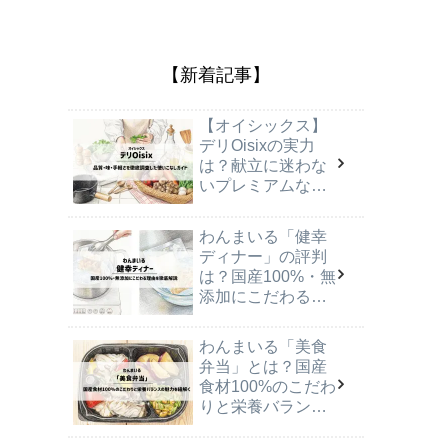
【新着記事】
【オイシックス】
デリOisixの実力
は？献立に迷わな
いプレミアムな食
卓の作り方
わんまいる「健幸
ディナー」の評判
は？国産100%・無
添加にこだわる理
由を徹底解説
わんまいる「美食
弁当」とは？国産
食材100%のこだわ
りと栄養バランス
の魅力を紐解く