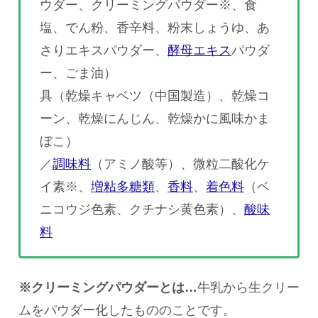
ウダー、クリーミングパウダー※、食
塩、でん粉、香辛料、粉末しょうゆ、あ
さりエキスパウダー、
酵母エキス
パウダ
ー、ごま油）
具（乾燥キャベツ（中国製造）、乾燥コ
ーン、乾燥にんじん、乾燥かに風味かま
ぼこ）
／
調味料
（アミノ酸等）、微粒二酸化ケ
イ素※、
増粘多糖類
、
香料
、
着色料
（ベ
ニコウジ色素、クチナシ黄色素）、
酸味
料
※クリーミングパウダーとは…
牛乳から生クリー
ムをパウダー化したもののことです。