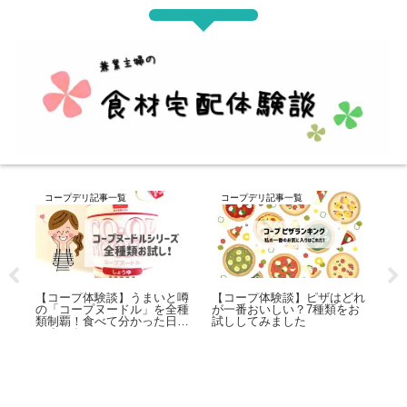
事一覧
コープデリ記事一覧
コープデリ記事一覧
験談】ピザはどれ
【コープ体験談】みんなのコ
【コープ体験談】とう
い？7種類をお
ープカレー（ルウ）を全部お
バーグ4種類を片っ端か
ました
試ししてみました！
試ししてみました！