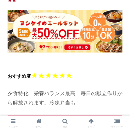
★★★★★★
おすすめ度
夕食特化！栄養バランス最高！毎日の献立作りか
ら解放されます。冷凍弁当も！
こんな方におすすめ！
メニュー
ホーム
検索
トップ
サイドバー