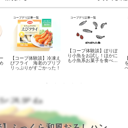
コープデリ記事一覧
コープデリ記事一覧
【コープ体験談】ぽりぽ
り小魚をお試し！ほかに
ー
【コープ体験談】冷凍え
も小魚系お菓子を食べつ
め
びフライ 海老のプリプ
くす！
リっぷりがすごかった！
談】ふっくら和風おろしハン