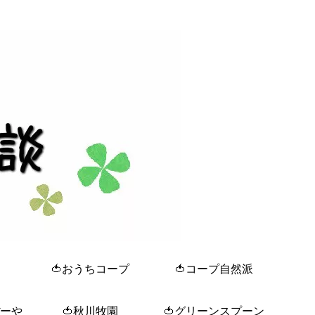
🍅おうちコープ
🍅コープ自然派
ぼーや
🍅秋川牧園
🍅グリーンスプーン