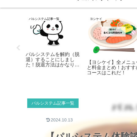
パルシステム記事一覧
ヨシケイ
パルシステムを解約（脱
退）することにしまし
を覆す？
【ヨシケイ】全メニュ
た！脱退方法はかなり簡
の御膳」
と料金まとめ！おすす
単だった話
コースはこれだ！
パルシステム記事一覧
2024.10.13
【パルシステム体験