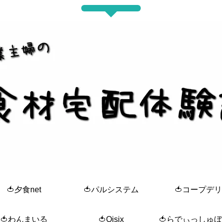
🍅夕食net
🍅パルシステム
🍅コープデリ
🍅わんまいる
🍅Oisix
🍅らでぃっしゅ