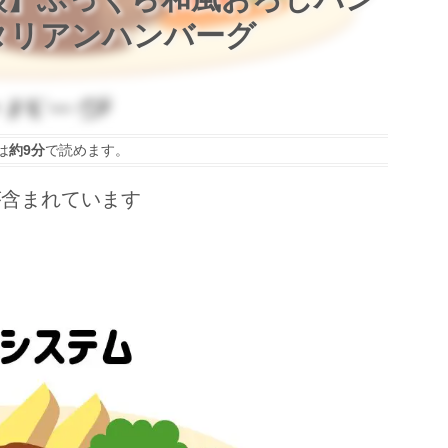
タリアンハンバーグ
は
約9分
で読めます。
が含まれています