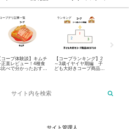
コープデリ記事一覧
ランキング
原材料用語
【コープ体験談】キムチ
【コープランキング】2
【食品
を正直レビュー！4種食
～3歳イヤイヤ期編 子
ストリ
べ比べで分かったおすす
ども大好きコープ商品
用途で
めの味はこれだ！
BEST10（卵除去）
サイト管理人