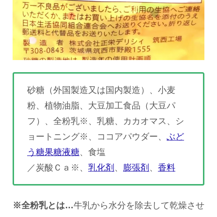
砂糖（外国製造又は国内製造）、小麦
粉、植物油脂、大豆加工食品（大豆パ
フ）、全粉乳※、乳糖、カカオマス、シ
ョートニング※、ココアパウダー、
ぶど
う糖果糖液糖
、食塩
／炭酸Ｃａ※、
乳化剤
、
膨張剤
、
香料
※全粉乳とは…
牛乳から水分を除去して乾燥させ