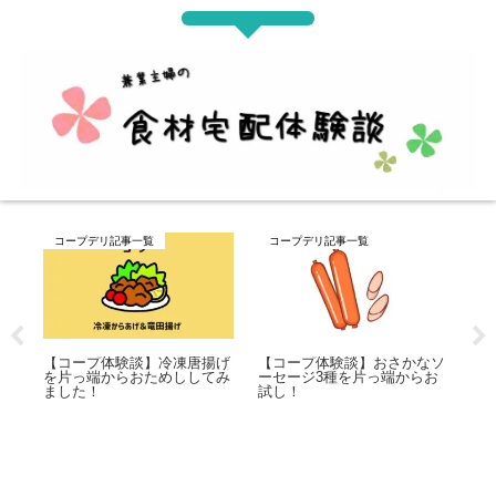
コープデリ記事一覧
コープデリ記事一覧
コ
なソ
【コープ体験談】 レトルト
【コープ体験談】冷凍春巻を
【
お
カレーを全種類お試ししてみ
片っ端からお試ししてみまし
が
ました！一番おいしいのはど
た！
試
れ？