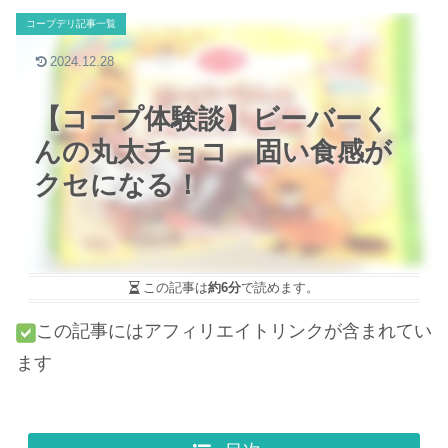
コープデリ記事一覧
2024.12.28
【コープ体験談】ビーバーく
んの丸太チョコ 固い食感が
クセになる！
この記事は
約6分
で読めます。
この記事にはアフィリエイトリンクが含まれてい
ます