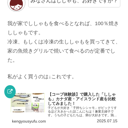
みなさんはししゃも、お好きですか？
我が家でししゃもを食べるとなれば、100％焼き
ししゃもです。
冷凍、もしくは冷凍の生ししゃもを買ってきて、
家の魚焼きグリルで焼いて食べるのが定番でし
た。
私がよく買うのは↓これです。
【コープ体験談】で購入した「ししゃ
も」カナダ産・アイスランド産を比較
してみました！
子どもが大好き「子持ちシシャモ」がビックリす
るほど大きかった話こんにちは！兼業主婦子で
す。うちの子どもたちは、卵が大好きです。鶏の
卵にはじまり、いくらやとびっこ、そして子持ち
2025.07.15
kengyousyufu.com
シシャモは勢いよく食べます。他の食べ物はお残
ししても、卵だけは皿を...