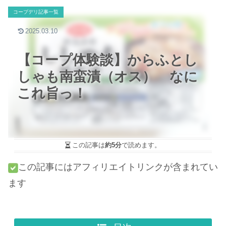
コープデリ記事一覧
2025.03.10
【コープ体験談】からふとし
しゃも南蛮漬（オス） なに
これ旨っ！
この記事は
約5分
で読めます。
この記事にはアフィリエイトリンクが含まれてい
ます