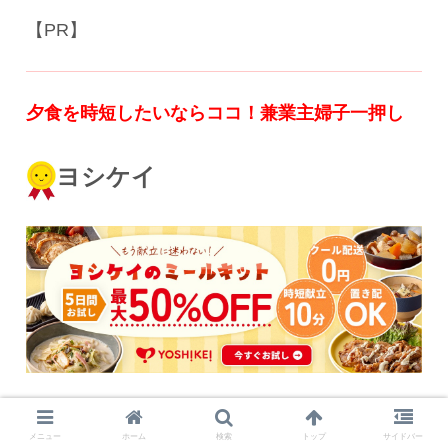
【PR】
夕食を時短したいならココ！
兼業主婦子一押し
ヨシケイ
メニュー
ホーム
検索
トップ
サイドバー