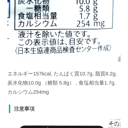
エネルギー157kcal, たんぱく質10.7g, 脂質8.2g,
炭水化物10.0g （糖類 5.8g） , 食塩相当量1.7g,
カルシウム254mg
注意事項