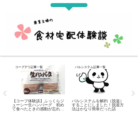
コープデリ記事一覧
原材料用語集
脱退）
脱退方
【コープ体験談】冷凍えびフ
【食品添加物？】「デキスト
話
ライ 海老のプリプリっぷり
リン」とは？色々な用途で使
がすごかった！
われていた！