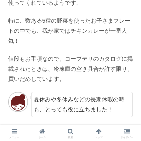
使ってくれているようです。
～。
特に、数ある5種の野菜を使ったお子さまプレー
トの中でも、我が家ではチキンカレーが一番人
気！
値段もお手頃なので、コープデリのカタログに掲
載されたときは、冷凍庫の空き具合が許す限り、
買いだめしています。
夏休みや冬休みなどの長期休暇の時
も、とっても役に立ちました！
我が家の子どもたちに人気で、何
他にもメニューがあるので、みなさんもぜひ食べ
度も何度もリピートしました！
メニュー
ホーム
検索
トップ
サイドバー
比べてみてくださいね！