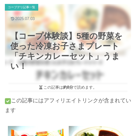
コープデリ記事一覧
2025.07.03
【コープ体験談】5種の野菜を
使った冷凍お子さまプレート
「チキンカレーセット」うま
い！
この記事は
約8分
で読めます。
この記事にはアフィリエイトリンクが含まれてい
ます