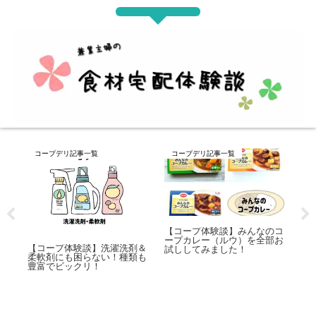
コープデリ記事一覧
コープデリ記事一覧
コ
のコ
【コープ体験談】冷凍春巻を
【体験談】コープ共済「たす
部お
片っ端からお試ししてみまし
けあい」ジュニアコースと
【
た！
は？請求してみてわかったこ
ル
と
り