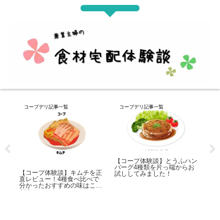
事一覧
コープデリ記事一覧
コープデリ記事一覧
【コープ体験談】とうふハン
【コープ体験談】豆乳
バーグ4種類を片っ端からお
端からお試し！一番お
験談】キムチを正
試ししてみました！
のはどれ？
！4種食べ比べで
すすめの味はこれ