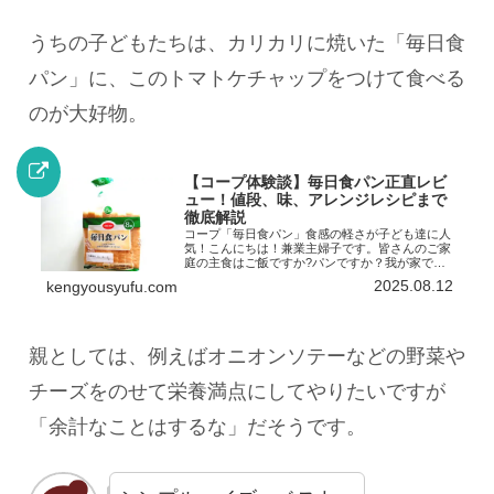
うちの子どもたちは、カリカリに焼いた「毎日食
パン」に、このトマトケチャップをつけて食べる
のが大好物。
【コープ体験談】毎日食パン正直レビ
ュー！値段、味、アレンジレシピまで
徹底解説
コープ「毎日食パン」食感の軽さが子ども達に人
気！こんにちは！兼業主婦子です。皆さんのご家
庭の主食はご飯ですか?パンですか？我が家では
朝がパン、他はご飯という日が多く、パンは毎日
2025.08.12
kengyousyufu.com
欠かせない食材の一つになっています。パンと言
っても食パンオンリー...
親としては、例えばオニオンソテーなどの野菜や
チーズをのせて栄養満点にしてやりたいですが
「余計なことはするな」だそうです。