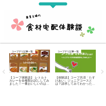
コープデリ記事一覧
コープデリ記事一覧
コ
【コープ体験談】 レトルト
【体験談】コープ共済「たす
【
カレーを全種類お試ししてみ
けあい」ジュニアコースと
ュ
】組
ました！一番おいしいのはど
は？請求してみてわかったこ
て
大人
れ？
と
れ