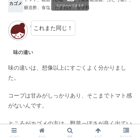
カゴメ
スクロールできます
醸造酢、食塩、たまねぎ、香辛料
これまた同じ！
味の違い
味の違いは、想像以上にすごくよく分かりまし
た。
コープは甘みがしっかりあり、そこまでトマト感
がないんです。
ところがカゴメの方は、野菜っぽさが良く出てい
ます。
メニュー
ホーム
検索
トップ
サイドバー