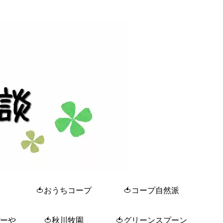
🍅おうちコープ
🍅コープ自然派
ぼーや
🍅秋川牧園
🍅グリーンスプーン