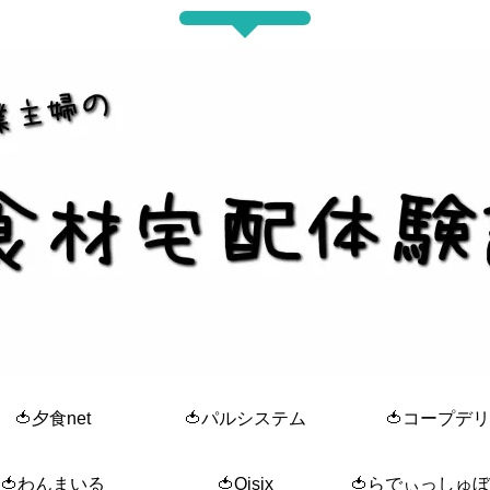
🍅夕食net
🍅パルシステム
🍅コープデリ
🍅わんまいる
🍅Oisix
🍅らでぃっしゅ