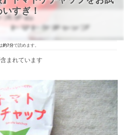
わいすぎ！
は
約7分
で読めます。
が含まれています