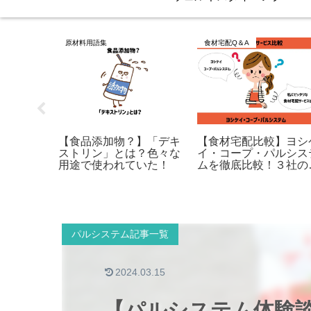
原材料用語集
食材宅配Q＆A
】みんな
（ルウ）
【食品添加物？】「デキ
【食材宅配比較】ヨシ
てみまし
ストリン」とは？色々な
イ・コープ・パルシス
用途で使われていた！
ムを徹底比較！３社の
リット・デメリットと
は？
パルシステム記事一覧
2024.03.15
【パルシステム体験