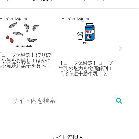
コープデリ記事一覧
コープデリ記事一覧
ランキング
【コープ体験談】ぽりぽ
り小魚をお試し！ほかに
【コープ体験談】コープ
【コー
も小魚系お菓子を食べつ
牛乳の魅力を徹底解剖！
～3歳
くす！
「北海道十勝牛乳」との
ども大
比較でわかる選び方と活
BEST
用術
サイト管理人