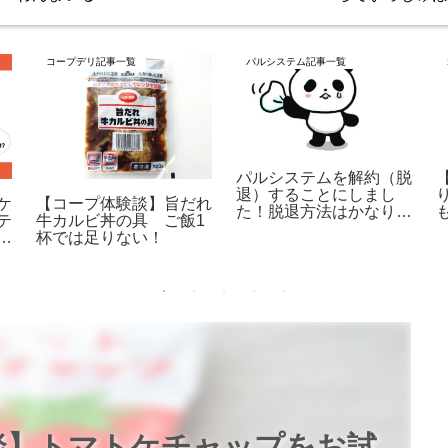
コープデリ記事一覧
パルシステム記事一覧
パルシステムを解約（脱
退）することにしまし
ケ
【コープ体験談】旨だれ
た！脱退方法はかなり簡
テ
牛カルビ丼の具 ご飯1
単だった話
メ
杯では足りない！
談】トマトケチャップをお試