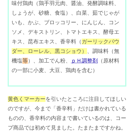
​味付鶏肉（鶏手羽元肉、醤油、発酵調味料、
しょうが、砂糖、食塩）
、
白菜
、
茹でじゃが
いも
、
かぶ
、
ブロッコリー
、
にんじん
、
コン
ソメ
、
デキストリン、トマトエキス、酵母エ
キス、昆布エキス、香辛料（
ガーリックパウ
ダー、ローレル、黒コショウ）
、調味料（無
機塩
等
）、加工でん粉、
ｐＨ調整剤
（原材料
の一部に小麦、大豆、鶏肉を含む）
黄色くマーカー
を引いたところに注目してほしい
のですが、今まで「香辛料」だけは書かれている
ものの、香辛料の内容まで書いているのは、コー
プ商品では初めて見ました。たまたまですかね。