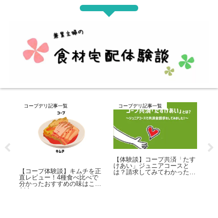
コープデリ記事一覧
コープデリ記事一覧
たす
と
【コープ体験談】旨だれ牛カ
【コープデリ体験談＆口コ
たこ
ルビ丼の具 ご飯1杯では足
ミ】利用歴10年以上の兼業主
りない！
婦が徹底解説！