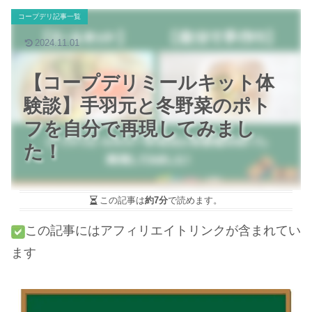
コープデリ記事一覧
2024.11.01
【コープデリミールキット体
験談】手羽元と冬野菜のポト
フを自分で再現してみまし
た！
この記事は
約7分
で読めます。
この記事にはアフィリエイトリンクが含まれてい
ます