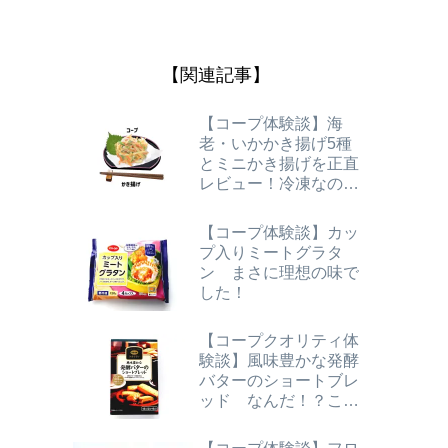
【関連記事】
【コープ体験談】海
老・いかかき揚げ5種
とミニかき揚げを正直
レビュー！冷凍なのに
本格的で美味しい！
【コープ体験談】カッ
プ入りミートグラタ
ン まさに理想の味で
した！
【コープクオリティ体
験談】風味豊かな発酵
バターのショートブレ
ッド なんだ！？この
コク深さは！