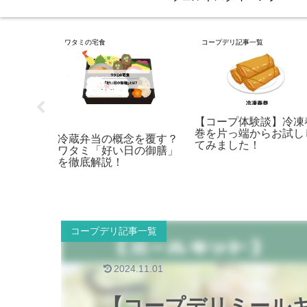
ワタミの宅食
コープデリ記事一覧
】ふっく
【コープ体験談】冷凍
ハンバー
巻を片っ端からお試し
冷蔵弁当の概念を覆す？
たときの
てみました！
ワタミ「好い日の御膳」
ない！
を徹底解説！
コープデリ記事一覧
2024.11.01
【コープデリミール