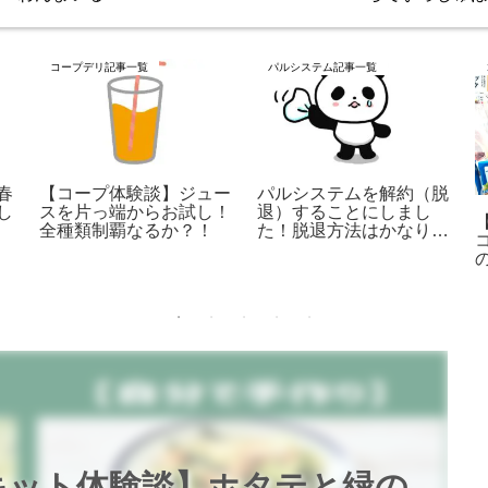
コープデリ記事一覧
パルシステム記事一覧
春
【コープ体験談】ジュー
パルシステムを解約（脱
し
スを片っ端からお試し！
退）することにしまし
全種類制覇なるか？！
た！脱退方法はかなり簡
単だった話
キット体験談】ホタテと緑の