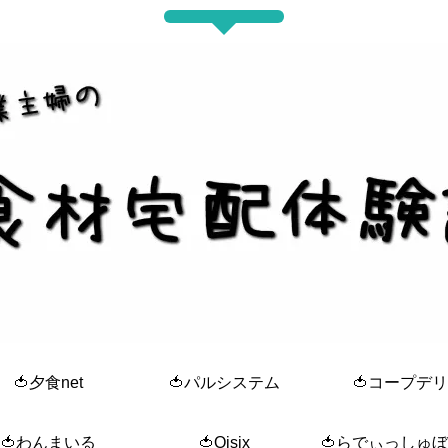
🍅夕食net
🍅パルシステム
🍅コープデリ
🍅わんまいる
🍅Oisix
🍅らでぃっしゅ