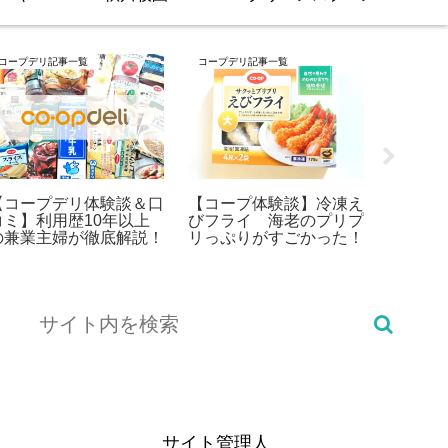
コープデリ記事一覧
コープデリ記事一覧
ヨシケイ
【コープデリ体験談＆口
【コープ体験談】冷凍え
【ヨシ
コミ】利用歴10年以上
びフライ 海老のプリプ
と料金
の兼業主婦が徹底解説！
リっぷりがすごかった！
コース
サイト管理人