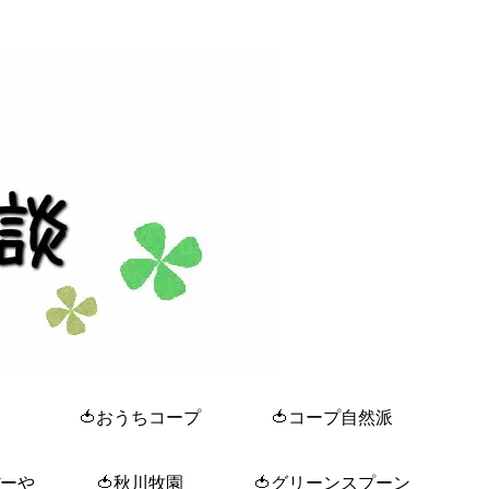
🍅おうちコープ
🍅コープ自然派
ぼーや
🍅秋川牧園
🍅グリーンスプーン