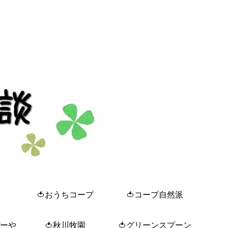
🍅おうちコープ
🍅コープ自然派
ぼーや
🍅秋川牧園
🍅グリーンスプーン