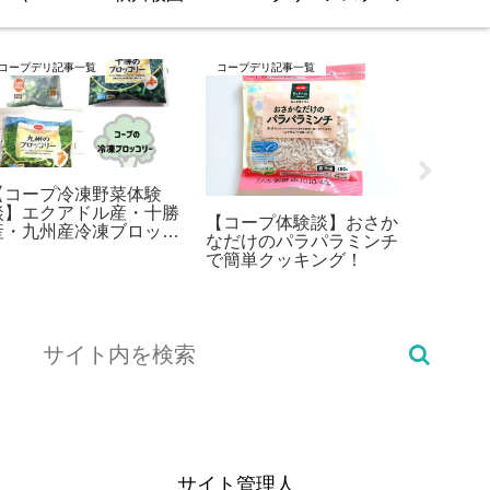
コープデリ記事一覧
コープデリ記事一覧
原材料用語
【コープ冷凍野菜体験
談】エクアドル産・十勝
【コープ体験談】おさか
【食品
産・九州産冷凍ブロッコ
なだけのパラパラミンチ
味液（
リーでアレンジレシピ
で簡単クッキング！
せた調
サイト管理人