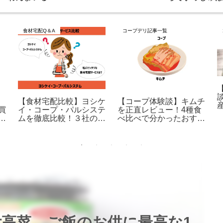
食材宅配Q＆A
コープデリ記事一覧
【食材宅配比較】ヨシケ
【コープ体験談】キムチ
買
イ・コープ・パルシステ
を正直レビュー！4種食
ラ
ムを徹底比較！３社のメ
べ比べで分かったおすす
リット・デメリットと
めの味はこれだ！
は？
高菜 ご飯のお供に最高な1