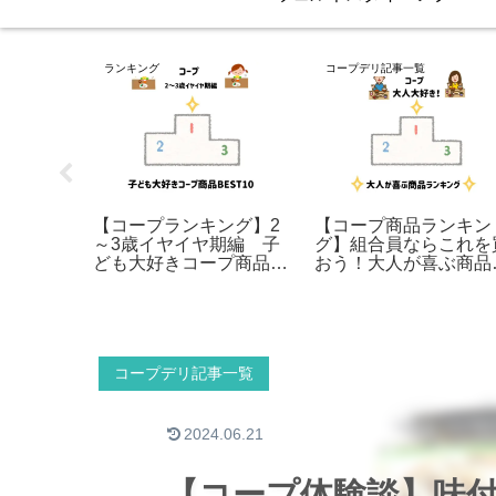
ランキング
コープデリ記事一覧
】「デキ
【コープランキング】2
【コープ商品ランキン
？色々な
～3歳イヤイヤ期編 子
グ】組合員ならこれを
いた！
ども大好きコープ商品
おう！大人が喜ぶ商品
BEST10（卵除去）
ンキング
コープデリ記事一覧
2024.06.21
【コープ体験談】味付