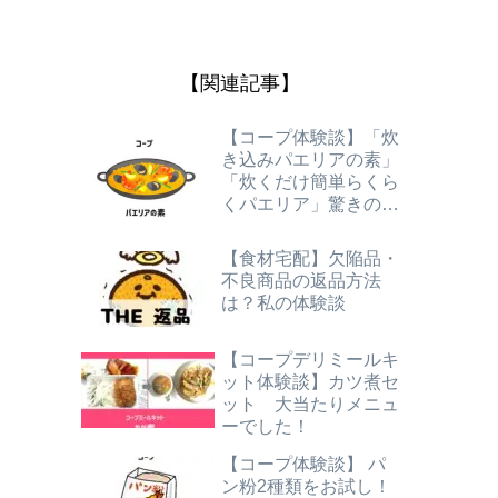
【関連記事】
【コープ体験談】「炊
き込みパエリアの素」
「炊くだけ簡単らくら
くパエリア」驚きのお
いしさ！
【食材宅配】欠陥品・
不良商品の返品方法
は？私の体験談
【コープデリミールキ
ット体験談】カツ煮セ
ット 大当たりメニュ
ーでした！
【コープ体験談】 パ
ン粉2種類をお試し！