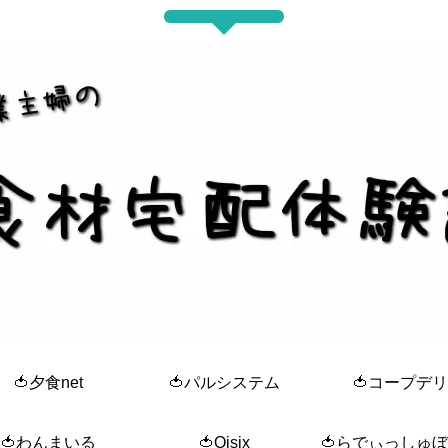
🍅夕食net
🍅パルシステム
🍅コープデリ
🍅わんまいる
🍅Oisix
🍅らでぃっしゅ