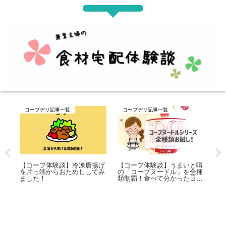
コープデリ記事一覧
コープデリ記事一覧
唐揚げ
【コープ体験談】うまいと噂
【コープ体験談】ピザはどれ
してみ
の「コープヌードル」を全種
が一番おいしい？7種類をお
類制覇！食べて分かった日清
試ししてみました
のすごさ