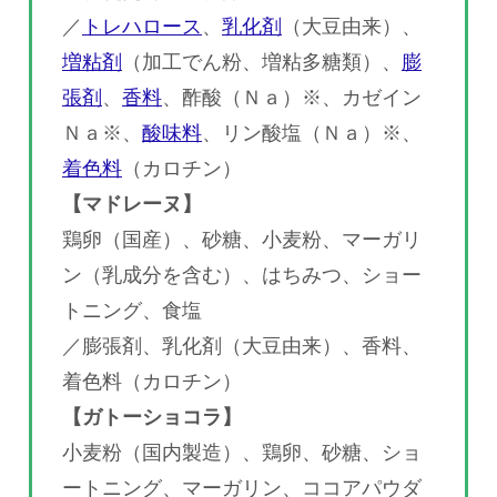
／
トレハロース
、
乳化剤
（大豆由来）、
増粘剤
（加工でん粉、増粘多糖類）、
膨
張剤
、
香料
、酢酸（Ｎａ）※、カゼイン
Ｎａ※、
酸味料
、リン酸塩（Ｎａ）※、
着色料
（カロチン）
【マドレーヌ】
鶏卵（国産）、砂糖、小麦粉、マーガリ
ン（乳成分を含む）、はちみつ、ショー
トニング、食塩
／膨張剤、乳化剤（大豆由来）、香料、
着色料（カロチン）
【ガトーショコラ】
小麦粉（国内製造）、鶏卵、砂糖、ショ
ートニング、マーガリン、ココアパウダ