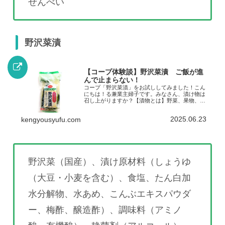
せんべい
野沢菜漬
【コープ体験談】野沢菜漬 ご飯が進
んで止まらない！
コープ「野沢菜漬」をお試ししてみました！こん
にちは！る兼業主婦子です。みなさん、漬け物は
召し上がりますか？【漬物とは】野菜、果物、き
のこ、海藻などの食材を、塩、醤油、味噌、酒
粕、みりん粕、麹、酢、米ぬか、からし、もろみ
2025.06.23
kengyousyufu.com
といった様々な調味料や...
野沢菜（国産）、漬け原材料（しょうゆ
（大豆・小麦を含む）、食塩、たん白加
水分解物、水あめ、こんぶエキスパウダ
ー、梅酢、醸造酢）、調味料（アミノ