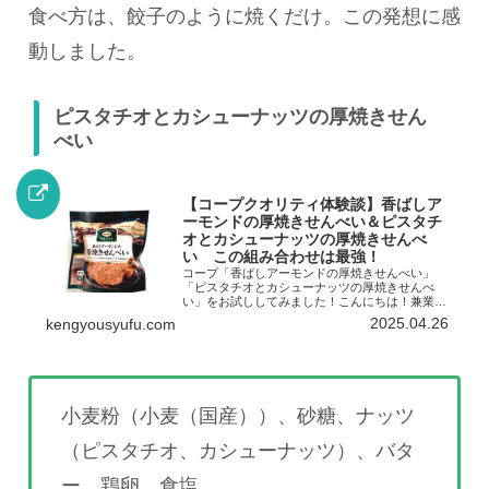
食べ方は、餃子のように焼くだけ。この発想に感
動しました。
ピスタチオとカシューナッツの厚焼きせん
べい
【コープクオリティ体験談】香ばしア
ーモンドの厚焼きせんべい＆ピスタチ
オとカシューナッツの厚焼きせんべ
い この組み合わせは最強！
コープ「香ばしアーモンドの厚焼きせんべい」
「ピスタチオとカシューナッツの厚焼きせんべ
い」をお試ししてみました！こんにちは！兼業主
婦子です。最近、せんべいにドはまりしていま
2025.04.26
kengyousyufu.com
す！一昔前までは、油で揚げた軽い食感のスナッ
ク菓子が大好物でしたが、ど...
小麦粉（小麦（国産））、砂糖、ナッツ
（ピスタチオ、カシューナッツ）、バタ
ー、鶏卵、食塩