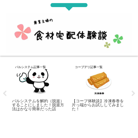
パルシステム記事一覧
コープデリ記事一覧
コープデ
パルシステムを解約（脱退）
【コープ体験談】冷凍春巻を
することにしました！脱退方
片っ端からお試ししてみまし
【コープ
法はかなり簡単だった話
た！
けのパラ
ッキング