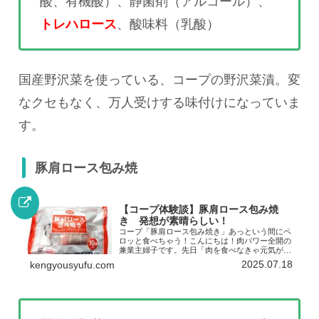
酸、有機酸）、静菌剤（アルコール）、
トレハロース
、酸味料（乳酸）
国産野沢菜を使っている、コープの野沢菜漬。変
なクセもなく、万人受けする味付けになっていま
す。
豚肩ロース包み焼
【コープ体験談】豚肩ロース包み焼
き 発想が素晴らしい！
コープ「豚肩ロース包み焼き」あっという間にペ
ロッと食べちゃう！こんにちは！肉パワー全開の
兼業主婦子です。先日「肉を食べなきゃ元気が出
ない」という話をしたんですが、おかげさまであ
2025.07.18
kengyousyufu.com
れ以来、元気いっぱいに過ごしています。やっぱ
り肉ですよ！うんうん...