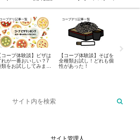
コープデリ記事一覧
コープデリ記事一覧
コープデリ
【コープ体験談】ピザは
【コープ体験談】そばを
【コー
どれが一番おいしい？7
全種類お試し！どれも個
みご飯
種類をお試ししてみまし
性があった！
お試し
た
サイト管理人