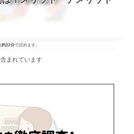
は
約22分
で読めます。
が含まれています