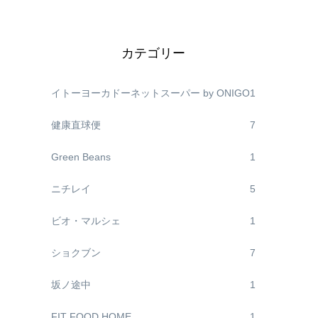
カテゴリー
イトーヨーカドーネットスーパー by ONIGO
1
健康直球便
7
Green Beans
1
ニチレイ
5
ビオ・マルシェ
1
ショクブン
7
坂ノ途中
1
FIT FOOD HOME
1