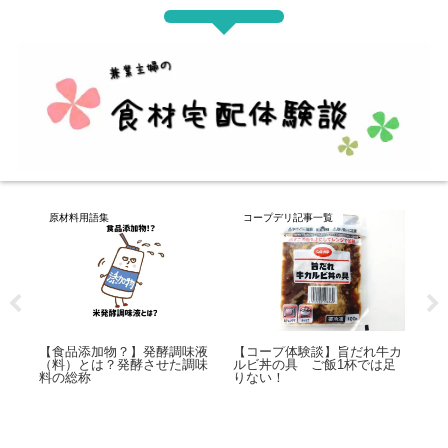
コープデリ記事一覧
コープデリ記事一覧
コ
【コープ体験談】みんなのコ
【
ープカレー（ルウ）を全部お
バ
牛カ
【コープ体験談】冷凍えびフ
試ししてみました！
試
足
ライ 海老のプリプリっぷり
がすごかった！