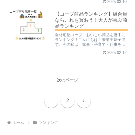
2025.03.10
ってこう答えるでしょう。チーズっ！
と。我が家の冷蔵庫は、私が一人暮らし
コープデリ記事一覧
をしていたときから使ってい...
【コープ商品ランキング】組合員
ならこれを買おう！大人が喜ぶ商
品ランキング
食材宅配コープ おいしい商品を勝手に
ランキング！こんにちは！兼業主婦子で
す。今の私は、家事・子育て・仕事を並
行してやっているのですが、これって結
2025.02.12
構キツイです。私の仕事が自宅でできる
ので、他の働くママに比べたら断然楽な
部類の兼業主婦ですが、一...
次のページ
次
1
2
へ
ホーム
ランキング