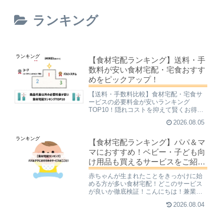
ランキング
ランキング
【食材宅配ランキング】送料・手
数料が安い食材宅配・宅食おすす
めをピックアップ！
【送料・手数料比較】食材宅配・宅食サ
ービスの必要料金が安いランキング
TOP10！隠れコストを抑えて賢くお得に
こんにちは！兼業主婦子です。「商品代
2026.08.05
金は安かったのに、毎回かかる送料や手
数料でトータルが高くなってしまっ
ランキング
た……」そんな失敗をした経験...
【食材宅配ランキング】パパ＆マ
マにおすすめ！ベビー・子ども向
け用品も買えるサービスをご紹
介！
赤ちゃんが生まれたことをきっかけに始
める方が多い食材宅配！どこのサービス
が良いか徹底検証！こんにちは！兼業主
婦子でです。皆さんは食材宅配サービス
2026.08.04
が、子育て中のパパ＆ママに大人気なこ
とをご存知ですか？私は、長女が産まれ