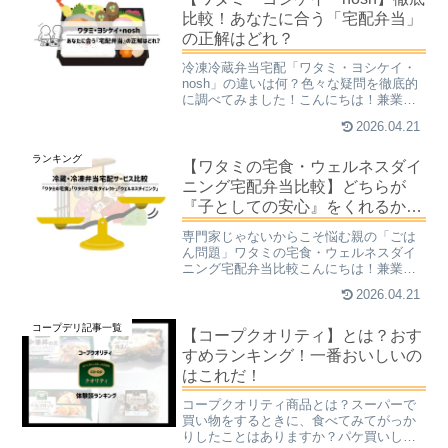
比較！あなたに合う「宅配弁当」
の正解はどれ？
冷凍冷蔵弁当宅配「ワタミ・ヨシケイ・
nosh」の違いは何？色々な疑問を徹底的
に調べてみました！こんにちは！兼業主
婦子です。最近、冷凍や冷蔵弁当宅配
2026.04.21
に、とっても興味があります！私は、や
りたいことやらなければならないことが
ランキング
たくさんありすぎて、1...
【ワタミの宅食・ウェルネスダイ
ニング宅配弁当比較】どちらが
『子としての安心』をくれるか徹
底調査！
専門家じゃないからこそ悩む親の「ごは
ん問題」ワタミの宅食・ウェルネスダイ
ニング宅配弁当比較こんにちは！兼業主
婦子です。最近、親の食事がなんだか心
2026.04.21
配です…。私が歳を重ねれば、そりゃ親
だって歳をとります。遠く離れて暮らす
コープデリ記事一覧
親に電話をかけると、やれ...
【コープクオリティ】とは？おす
すめランキング！一番おいしいの
はこれだ！
コープクオリティ商品とは？スーパーで
買い物をするときに、食べてみてがっか
りしたことはありますか？パケ買いして