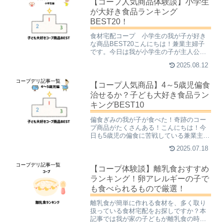
【コープ人気商品体験談】小学生
が大好き食品ランキング
BEST20！
食材宅配コープ 小学生の我が子が好き
な商品BEST20こんにちは！兼業主婦子
です。今日は我が小学生の子が主人公で
す。「やばくな～い？」が口癖のおませ
2025.08.12
さんです。この方、学校の給食はちゃん
と食べるらしいんですが、家だと全く野
コープデリ記事一覧
菜を食べません。もや...
【コープ人気商品】4～5歳児偏食
治せるか？子ども大好き食品ラン
キングBEST10
偏食ぎみの我が子が食べた！奇跡のコー
プ商品がたくさんある！こんにちは！今
日も5歳児の偏食に苦戦している兼業主婦
子です。このサイトにも度々登場してい
2025.07.18
るわが子（5）は、来年小学生になるとい
うのに、その偏食っぷりはすさまじかっ
コープデリ記事一覧
たのです。家では決ま...
【コープ体験談】離乳食おすすめ
ランキング！卵アレルギーの子で
も食べられるもので厳選！
離乳食が簡単に作れる食材を、多く取り
扱っている食材宅配をお探しですか？本
記事では我が家の子どもが離乳食の時に