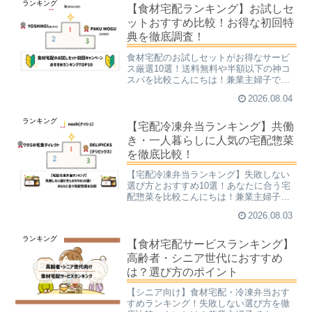
ランキング
たことをキッカケに始めま...
【食材宅配ランキング】お試しセ
ットおすすめ比較！お得な初回特
典を徹底調査！
食材宅配のお試しセットがお得なサービ
ス厳選10選！送料無料や半額以下の神コ
スパを比較こんにちは！兼業主婦子で
す。「毎日の献立を考えるのがツラ
2026.08.04
い…」「仕事や家事で夕食を作る時間が
ないけれど、美味しいものを食べた
ランキング
い！」そんなお悩みを抱えていませ...
【宅配冷凍弁当ランキング】共働
き・一人暮らしに人気の宅配惣菜
を徹底比較！
【宅配冷凍弁当ランキング】失敗しない
選び方とおすすめ10選！あなたに合う宅
配惣菜を比較こんにちは！兼業主婦子で
す。毎日のごはん作りや買い出しに追わ
2026.08.03
れて、「今日はもう何もしたくない…」
って日、ありあすよね…。でも栄養のあ
ランキング
るものを食べたいのは譲...
【食材宅配サービスランキング】
高齢者・シニア世代におすすめ
は？選び方のポイント
【シニア向け】食材宅配・冷凍弁当おす
すめランキング！失敗しない選び方を徹