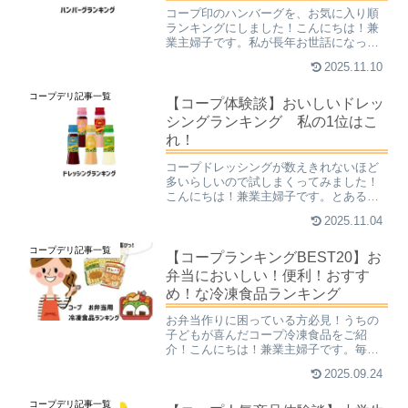
コープ印のハンバーグを、お気に入り順
ランキングにしました！こんにちは！兼
業主婦子です。私が長年お世話になって
いる、食材宅配のコープデリ。色々な商
2025.11.10
品を買っては試し、買っては試しを繰り
返していました。振り返ればもう、商品
コープデリ記事一覧
レビュー記事は大変な量に...
【コープ体験談】おいしいドレッ
シングランキング 私の1位はこ
れ！
コープドレッシングが数えきれないほど
多いらしいので試しまくってみました！
こんにちは！兼業主婦子です。とある
日。いつものように食材宅配コープデリ
2025.11.04
のWEBカタログを眺めていたところ、べ
らぼうに数が多い商品を見つけました。
コープデリ記事一覧
それが「ドレッシング」で...
【コープランキングBEST20】お
弁当においしい！便利！おすす
め！な冷凍食品ランキング
お弁当作りに困っている方必見！うちの
子どもが喜んだコープ冷凍食品をご紹
介！こんにちは！兼業主婦子です。毎日
のお弁当作り、最初は楽しかったんです
2025.09.24
が、だんだんマンネリ化してしまってい
つしか苦行に…という方も多いはず。私
コープデリ記事一覧
もそうでした。このままだと...