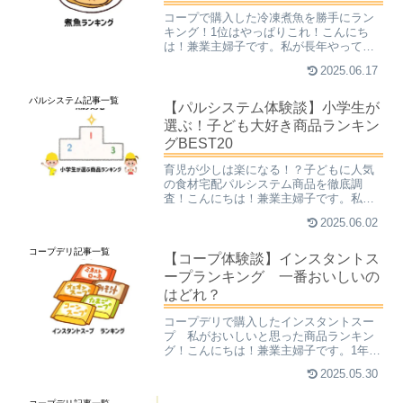
コープで購入した冷凍煮魚を勝手にラン
キング！1位はやっぱりこれ！こんにち
は！兼業主婦子です。私が長年やってい
る食材宅配のコープデリには、家事時短
2025.06.17
できる食材がたくさんあります。簡単料
理セット「ミールキット」や、加工済み
パルシステム記事一覧
冷凍食品、冷凍弁当など、...
【パルシステム体験談】小学生が
選ぶ！子ども大好き商品ランキン
グBEST20
育児が少しは楽になる！？子どもに人気
の食材宅配パルシステム商品を徹底調
査！こんにちは！兼業主婦子です。私が
長い間お世話になってる食材宅配サービ
2025.06.02
ス、パルシステムのことを、少しお話し
ましょう。無農薬や減農薬の野菜や、育
コープデリ記事一覧
て方にこだわった鶏や牛、豚...
【コープ体験談】インスタントス
ープランキング 一番おいしいの
はどれ？
コープデリで購入したインスタントスー
プ 私がおいしいと思った商品ランキン
グ！こんにちは！兼業主婦子です。1年中
おいしい、インスタントスープ。熱いお
2025.05.30
湯を注げば、すぐに食べられちゃうこと
から、コープ組合員さんにも大人気で