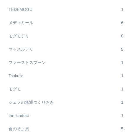
TEDEMOGU
1
メディミール
6
モグモデリ
6
マッスルデリ
5
ファーストスプーン
1
Tsukulio
1
モグモ
1
シェフの無添つくりおき
1
the kindest
1
食のそよ風
5