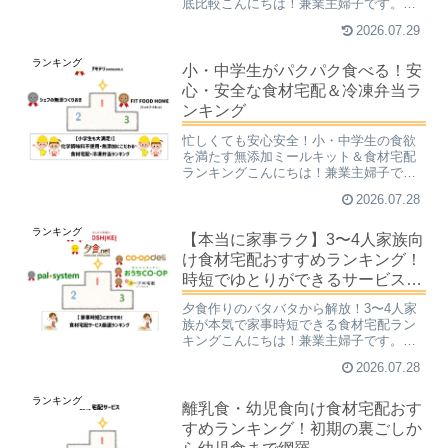
底比較こんにちは！兼業主婦子です。
「最近、実家の親がちゃんとご飯を食べ
2026.07.29
ているか心配…」 「毎日の買い物や料理
が、足腰の負担になってきてしんどい」
ランキング
年齢を重ねるにつれて、日...
小・中学生がパクパク食べる！安
心・安全な食材宅配＆冷凍弁当ラ
ンキング
忙しくても安心安全！小・中学生の食欲
を満たす無添加ミールキット＆食材宅配
ランキングこんにちは！兼業主婦子で
す。子育て中のパパ・ママにとって、毎
2026.07.28
日のごはん作りは本当に大変ですよね。
「毎日仕事と育児に追われて、夕飯を作
ランキング
る体力が残っていない……」...
【本当に家事ラク】3〜4人家族向
け食材宅配おすすめランキング！
時短でゆとりができるサービスを
徹底比較
夕食作りのバタバタから解放！3〜4人家
族が本気で家事時短できる食材宅配ラン
キングこんにちは！兼業主婦子です。
「毎日仕事と育児に追われて、夕方の夕
2026.07.28
食作りが本当に戦場……」 「3〜4人分の
料理を作って、片付けて、買い出しに行
ランキング
く時間が足りない！」...
離乳食・幼児食向け食材宅配おす
すめランキング！初期の裏ごしか