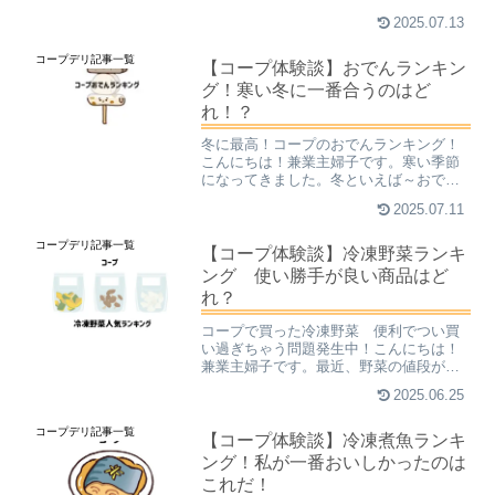
よく食べた、コープ印の食材をランキン
2025.07.13
グにしてご紹介しています。ママも喜ぶ
食材はパラパラ系やキューブ状になった
コープデリ記事一覧
冷凍食品です。コープにもおすすめ商品
【コープ体験談】おでんランキン
がたくさんありますよ！
グ！寒い冬に一番合うのはど
れ！？
冬に最高！コープのおでんランキング！
こんにちは！兼業主婦子です。寒い季節
になってきました。冬といえば～おでん
ですっ！最高！ということで、私が長年
2025.07.11
やっているコープデリで購入した数々の
おでんセットを、ここいらでまとめてみ
コープデリ記事一覧
る気になりました。コープ...
【コープ体験談】冷凍野菜ランキ
ング 使い勝手が良い商品はど
れ？
コープで買った冷凍野菜 便利でつい買
い過ぎちゃう問題発生中！こんにちは！
兼業主婦子です。最近、野菜の値段が上
がったままで、なかなか安くならないで
2025.06.25
すよね。一昔前までは、ほうれん草や小
松菜が100円で買えたのに、今はほとんど
コープデリ記事一覧
ワンコインでは買えな...
【コープ体験談】冷凍煮魚ランキ
ング！私が一番おいしかったのは
これだ！