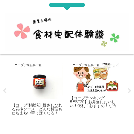
コープデリ記事一覧
コープデリ記事一覧
コ
【コープランキング
【
BEST20】お弁当においし
カ
んか
【コープ体験談】旨さしびれ
い！便利！おすすめ！な冷凍
ま
ンキ
る花椒ソース どんな料理も
食品ランキング
れ
ど
たちまち中華っぽくなる！