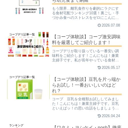
ら幼児食まで網羅
もう限界…離乳食作りを劇的にラクにす
る食材宅配ランキング10選！裏ごし・手
づかみ食べのストレスをゼロにこんにち
は！兼業主婦子です。「毎日の離乳食作
2026.07.08
りがしんどい…」「せっかく時間をかけ
てすり潰したのに、全然食べてくれな
コープデリ記事一覧
い…」あるあるですよね。...
【コープ体験談】コープ激安調味
料を厳選してご紹介します！
コープデリが取り扱っている一番安い調
味料をご紹介します！こんにちは！兼業
主婦子です。私が長年やっている食材宅
配のコープデリは、品ぞろえ豊富で値段
2026.05.17
が安いことで、多くの方から支持されて
いるサービスです。私は料理に使う調味
コープデリ記事一覧
料は、ほぼ100%コープ...
【コープ体験談】豆乳を片っ端か
らお試し！一番おいしいのはど
れ？
コープ 豆乳を全種類お試ししてみまし
た！こんにちは！兼業主婦子です。豆乳
といえばッ！の思い出話をしましょう
か。私は小学生の時に、自動販売機で初
2026.04.24
めて豆乳に出会いました。「なんかおい
しそうだな～。どんな味のするジュース
ランキング
なのかな～。」と、親からも...
【ワタミ・ヨシケイ・nosh】徹底