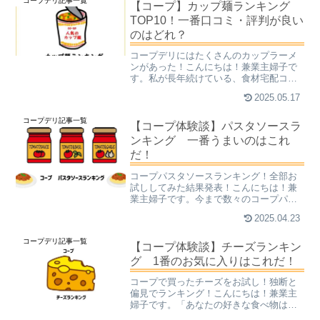
コープデリ記事一覧
す。粉タイプのインスタン...
【コープ】カップ麺ランキング
TOP10！一番口コミ・評判が良い
のはどれ？
コープデリにはたくさんのカップラーメ
ンがあった！こんにちは！兼業主婦子で
す。私が長年続けている、食材宅配コー
プ。商品数が多く、カップラーメン一つ
2025.05.17
とっても、何十種類もあります。お湯を
注げば簡単に食べられるし、コープ印カ
コープデリ記事一覧
ップ麺は値段も安いことか...
【コープ体験談】パスタソースラ
ンキング 一番うまいのはこれ
だ！
コープパスタソースランキング！全部お
試ししてみた結果発表！こんにちは！兼
業主婦子です。今まで数々のコープパス
タソースを片っ端からお試ししてきた私
2025.04.23
ですが、なにせその種類が多すぎて、何
を食べたか分からなくなってくるという
コープデリ記事一覧
事態に陥っています。そこ...
【コープ体験談】チーズランキン
グ 1番のお気に入りはこれだ！
コープで買ったチーズをお試し！独断と
偏見でランキング！こんにちは！兼業主
婦子です。「あなたの好きな食べ物は何
ですか？」と聞かれたら、私なら胸を張