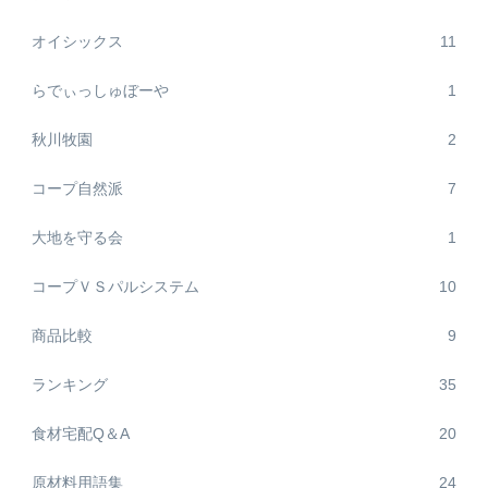
オイシックス
11
らでぃっしゅぼーや
1
秋川牧園
2
コープ自然派
7
大地を守る会
1
コープＶＳパルシステム
10
商品比較
9
ランキング
35
食材宅配Q＆A
20
原材料用語集
24