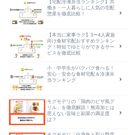
【宅配冷凍弁当ランキング】共
働き・一人暮らしに人気の宅配
惣菜を徹底比較！
【本当に家事ラク】3〜4人家族
向け食材宅配おすすめランキン
グ！時短でゆとりができるサー
ビスを徹底比較
小・中学生がパクパク食べる！
安心・安全な食材宅配＆冷凍弁
当ランキング
モグモデリの「鶏肉のピザ風グ
リル」を徹底解説！無添加とは
思えない旨味と副菜の満足度
は？
モグモデリ「白身魚と彩り野菜