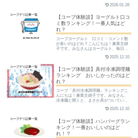
失敗すること、私はしょっちゅうです。
2026.01.28
コープデリの「コープクオリティ」と
は、おいしいものを食べたいと思った
コープデリ記事一覧
時、買っても間違いないおいし...
【コープ体験談】ヨーグルト口コ
ミ数ランキング！一番人気はど
れ？
コープヨーグルト 口コミ・コメント数
が多いのはどれ？こんにちは！兼業主婦
子です。みなさんはヨーグルト、毎日召
し上がっていらっしゃいますか？ヨーグ
2025.12.10
ルトには、乳酸菌やビフィズス菌などの
善玉菌と呼ばれる、からだに優しい菌が
コープデリ記事一覧
含まれています。腸内環境...
【コープ体験談】具付冷凍調理麺
ランキング おいしかったのはど
れ？
コープ「具付冷凍調理麺」ランキングこ
んにちは！兼業主婦子です。みなさん、
冷凍麺と聞くと、まさか具がついている
なんて思いませんよねぇ？私のイメージ
2025.12.10
だと、冷凍麺とは麺を1食分ずつ冷凍した
だけのもの。例えばうどんやそばなど、
コープデリ記事一覧
電子レンジで解凍できる...
【コープ体験談】ハンバーグラン
キング！一番おいしいのはど
れ！？