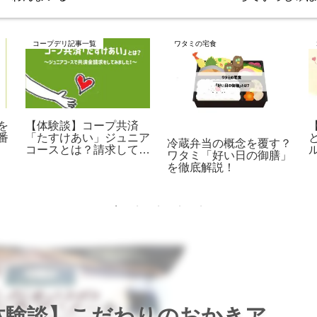
コープデリ記事一覧
ワタミの宅食
を
【体験談】コープ共済
番
「たすけあい」ジュニア
冷蔵弁当の概念を覆す？
コースとは？請求してみ
ワタミ「好い日の御膳」
てわかったこと
を徹底解説！
体験談】こだわりのおかきア