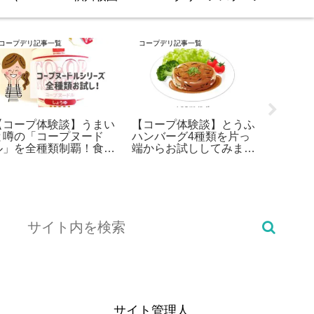
コープデリ記事一覧
コープデリ記事一覧
コープデリ
【コープ体験談】うまい
【コープ体験談】とうふ
【コー
と噂の「コープヌード
ハンバーグ4種類を片っ
揚げを
ル」を全種類制覇！食べ
端からお試ししてみまし
しして
て分かった日清のすごさ
た！
サイト管理人