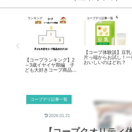
ランキング
コープデリ記事一覧
【コープ体験談】豆乳
片っ端からお試し！一
】ヨシケ
【コープランキング】2
おいしいのはどれ？
ルシステ
～3歳イヤイヤ期編 子
３社のメ
ども大好きコープ商品
ットと
BEST10（卵除去）
コープデリ記事一覧
2026.01.21
【コープクオリティ