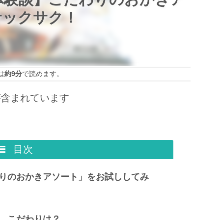
サックサク！
は
約9分
で読めます。
が含まれています
目次
りのおかきアソート」をお試ししてみ
 こだわりは？