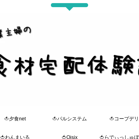
🍅夕食net
🍅パルシステム
🍅コープデリ
🍅わんまいる
🍅Oisix
🍅らでぃっしゅ