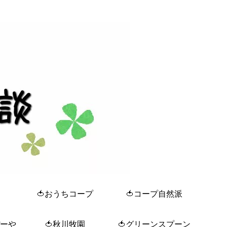
🍅おうちコープ
🍅コープ自然派
ぼーや
🍅秋川牧園
🍅グリーンスプーン