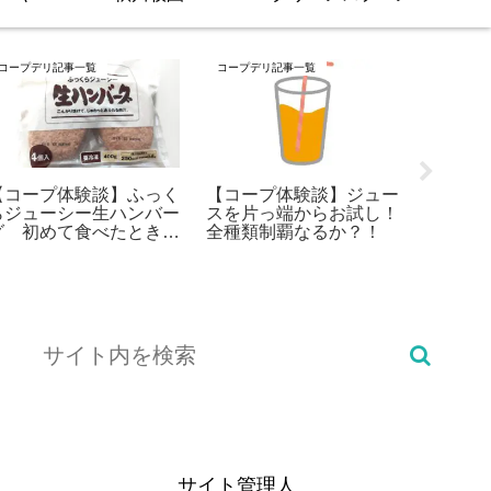
コープデリ記事一覧
コープデリ記事一覧
ヨシケイ
【コープ体験談】ふっく
【コープ体験談】ジュー
らジューシー生ハンバー
スを片っ端からお試し！
【ヨシ
グ 初めて食べたときの
全種類制覇なるか？！
と料金
感動が忘れられない！
コース
サイト管理人