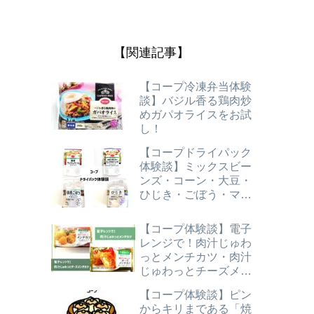
【関連記事】
【コープ冷凍弁当体験
談】バジル香る鶏肉炒
めガパオライスをお試
し！
【コープドライパック
体験談】ミックスビー
ンズ・コーン・大豆・
ひじき・ごぼう・マッ
シュルーム・国産4種
の豆のミックスビーン
【コープ体験談】電子
ズ
レンジで！肉汁じゅわ
っとメンチカツ・肉汁
じゅわっとチーズメン
チカツ
【コープ体験談】ピン
からキリまである「焼