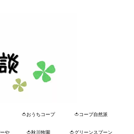
🍅おうちコープ
🍅コープ自然派
ぼーや
🍅秋川牧園
🍅グリーンスプーン