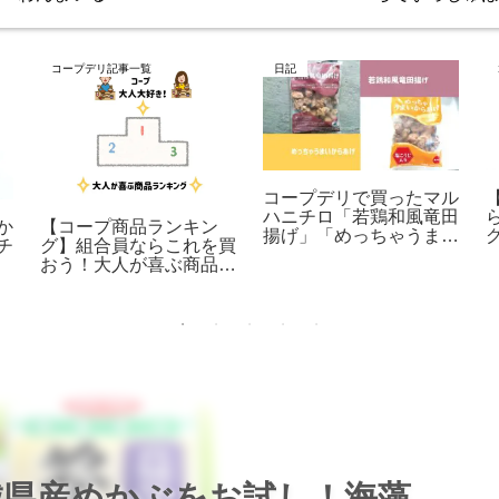
コープデリ記事一覧
日記
コープデリで買ったマル
ハニチロ「若鶏和風竜田
か
【コープ商品ランキン
揚げ」「めっちゃうまい
チ
グ】組合員ならこれを買
からあげ」人気の理由
おう！大人が喜ぶ商品ラ
は？
ンキング
城県産めかぶをお試し！海藻