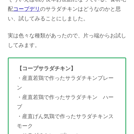
配
コープデリ
のサラダチキンはどうなのかと思
い、試してみることにしました。
実は色々な種類があったので、片っ端からお試し
してみます。
【コープサラダチキン】
・産直若鶏で作ったサラダチキンプレー
ン
・産直若鶏で作ったサラダチキン ハー
ブ
・産直げん気鶏で作ったサラダチキンス
モーク