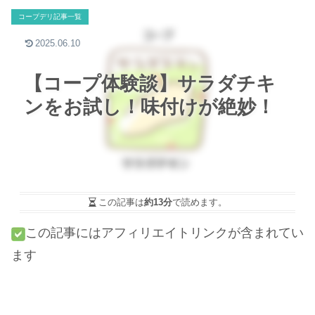
コープデリ記事一覧
2025.06.10
【コープ体験談】サラダチキ
ンをお試し！味付けが絶妙！
この記事は
約13分
で読めます。
この記事にはアフィリエイトリンクが含まれてい
ます