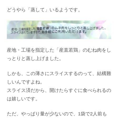
どうやら「蒸して」いるようです。
産地・工場を指定した「産直若鶏」のむね肉をし
っとりと蒸し上げました。
しかも、この薄さにスライスするのって、結構難
しいんですよね。
スライス済だから、開けたらすぐに食べられるの
は嬉しいです。
ただ、やっぱり量が少ないので、1袋で2人前も