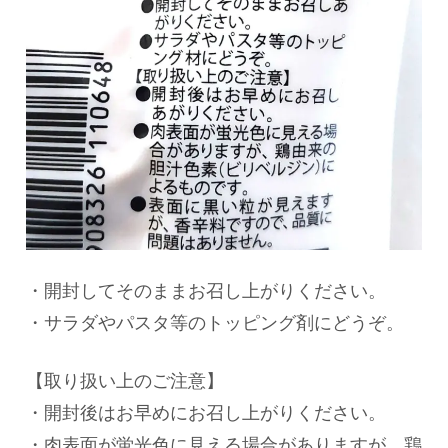
・開封してそのままお召し上がりください。
・サラダやパスタ等のトッピング剤にどうぞ。
【取り扱い上のご注意】
・開封後はお早めにお召し上がりください。
・肉表面が蛍光色に見える場合がありますが、鶏