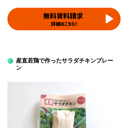
産直若鶏で作ったサラダチキンプレー
ン