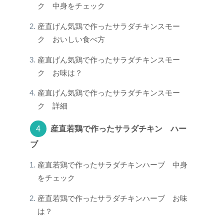
ク 中身をチェック
産直げん気鶏で作ったサラダチキンスモー
ク おいしい食べ方
産直げん気鶏で作ったサラダチキンスモー
ク お味は？
産直げん気鶏で作ったサラダチキンスモー
ク 詳細
産直若鶏で作ったサラダチキン ハー
ブ
産直若鶏で作ったサラダチキンハーブ 中身
をチェック
産直若鶏で作ったサラダチキンハーブ お味
は？