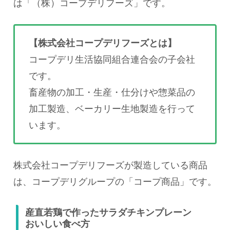
は「（株）コープデリフーズ」です。
【株式会社コープデリフーズとは】
コープデリ生活協同組合連合会の子会社
です。
畜産物の加工・生産・仕分けや惣菜品の
加工製造、ベーカリー生地製造を行って
います。
株式会社コープデリフーズが製造している商品
は、コープデリグループの「コープ商品」です。
産直若鶏で作ったサラダチキンプレーン
おいしい食べ方