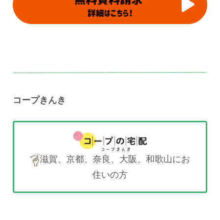
コープきんき
滋賀、京都、奈良、大阪、和歌山にお
住いの方