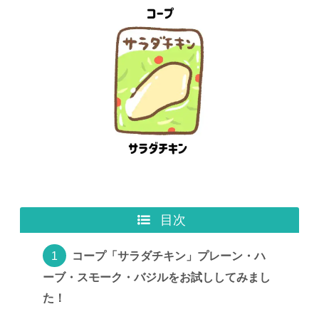
目次
コープ「サラダチキン」プレーン・ハ
ーブ・スモーク・バジルをお試ししてみまし
た！