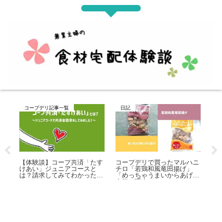
コープデリ記事一覧
コープデリ記事一覧
コ
ハニ
【コープ体験談】おさかなソ
【コープ体験談】ぽりぽり小
【
」
ーセージ3種を片っ端からお
魚をお試し！ほかにも小魚系
片
げ」
試し！
お菓子を食べつくす！
た