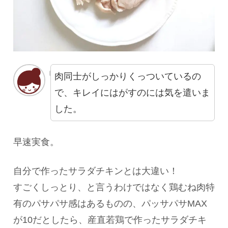
肉同士がしっかりくっついているの
で、キレイにはがすのには気を遣いま
した。
早速実食。
自分で作ったサラダチキンとは大違い！
すごくしっとり、と言うわけではなく鶏むね肉特
有のパサパサ感はあるものの、パッサパサMAX
が10だとしたら、産直若鶏で作ったサラダチキ