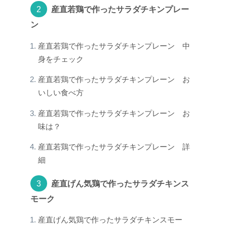
産直若鶏で作ったサラダチキンプレー
ン
産直若鶏で作ったサラダチキンプレーン 中
身をチェック
産直若鶏で作ったサラダチキンプレーン お
いしい食べ方
産直若鶏で作ったサラダチキンプレーン お
味は？
産直若鶏で作ったサラダチキンプレーン 詳
細
産直げん気鶏で作ったサラダチキンス
モーク
産直げん気鶏で作ったサラダチキンスモー