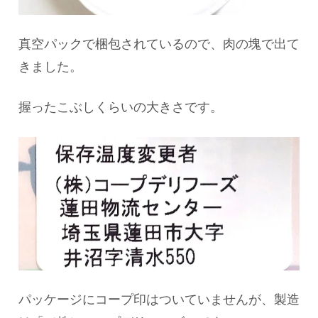
真空パックで梱包されているので、肉の塊で出て
きました。
握ったこぶしくらいの大きさです。
パッケージにコープ印はついていませんが、製造