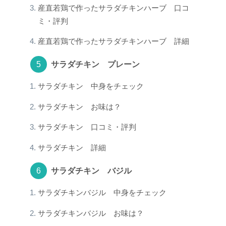
産直若鶏で作ったサラダチキンハーブ 口コ
ミ・評判
産直若鶏で作ったサラダチキンハーブ 詳細
サラダチキン プレーン
サラダチキン 中身をチェック
サラダチキン お味は？
サラダチキン 口コミ・評判
サラダチキン 詳細
サラダチキン バジル
サラダチキンバジル 中身をチェック
サラダチキンバジル お味は？