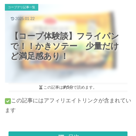
コープデリ記事一覧
2025.01.22
【コープ体験談】フライパン
で！！かきソテー 少量だけ
ど満足感あり！
この記事は
約5分
で読めます。
この記事にはアフィリエイトリンクが含まれてい
ます