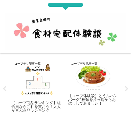
コープデリ記事一覧
コープデリ記事一覧
コ
たす
【コープ体験談】とうふハン
【
と
バーグ4種類を片っ端からお
ュ
【コープ商品ランキング】組
たこ
試ししてみました！
て
合員ならこれを買おう！大人
れ
が喜ぶ商品ランキング