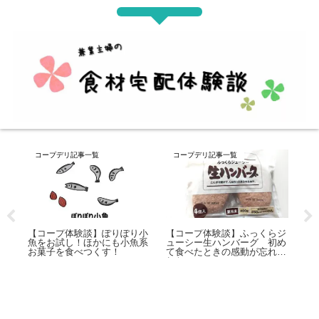
コープデリ記事一覧
コープデリ記事一覧
ワ
らジ
【コープ体験談】冷凍春巻を
初め
片っ端からお試ししてみまし
冷
【コープデリ体験談＆口コ
れら
た！
ミ
ミ】利用歴10年以上の兼業主
説
婦が徹底解説！